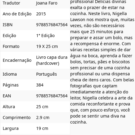
profissional Delícias divinas
Tradutor
Joana Faro
exalta o prazer de estar na
cozinha. Neste livro, Nigella
Ano de Edição
2015
Lawson nos mostra que, muitas
ISBN
9788576847564
vezes, não são necessários
mais que 25 minutos para
Edição
1ª Edição
preparar e assar um bolo, mas
a recompensa é enorme. Com
Formato
19 X 25 cm
várias receitas simples de dar
água na boca, aprenda a fazer
Livro capa dura
Encadernação
bolos, tortas, pães e biscoitos
(hardcover)
sem precisar de uma cozinha
profissional ou uma dispensa
Idioma
Português
cheia de itens caros. Com belas
Páginas
384
fotografias que captam
imediatamente a atenção do
EAN
9788576847564
leitor, Nigella celebra a arte da
comida reconfortante e prova
Altura
25 cm
que, com pouco esforço, você
pode se sentir uma diva na
Comprimento
2.9 cm
cozinha.
Largura
19 cm