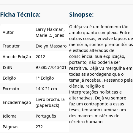
Ficha Técnica:
Sinopse:
O déjà vu é um fenômeno tão
Larry Flaxman,
Autor
amplo quanto complexo. Entre
Marie D. Jones
outras coisas, envolve lapsos de
memória, sonhos premonitórios
Tradutor
Evelyn Massaro
e estados alterados de
consciência. Sua explicação,
Ano de Edição
2012
portanto, não poderia ser
ISBN
9788577013401
restritiva. Déjà vu mergulha em
todas as abordagens que o
Edição
1ª Edição
tema já recebeu. Passando pela
ciência, religião e
Formato
14 X 21 cm
interpretações holísticas e
alternativas, Dejà vu sempre
Livro brochura
Encadernação
faz um contraponto a essas
(paperback)
teses, tentando iluminar um
dos maiores mistérios do
Idioma
Português
cérebro humano.
Páginas
272