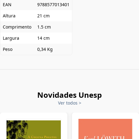
EAN
9788577013401
Altura
21 cm
Comprimento
1.5 cm
Largura
14 cm
Peso
0,34 Kg
Novidades Unesp
Ver todos
>