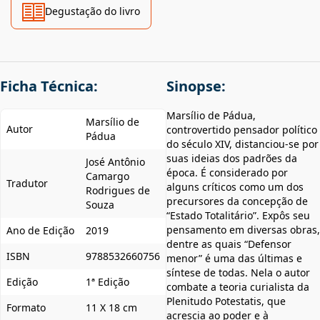
Degustação do livro
Ficha Técnica:
Sinopse:
Marsílio de Pádua,
Marsílio de
Autor
controvertido pensador político
Pádua
do século XIV, distanciou-se por
suas ideias dos padrões da
José Antônio
época. É considerado por
Camargo
Tradutor
alguns críticos como um dos
Rodrigues de
precursores da concepção de
Souza
“Estado Totalitário”. Expôs seu
pensamento em diversas obras,
Ano de Edição
2019
dentre as quais “Defensor
ISBN
9788532660756
menor” é uma das últimas e
síntese de todas. Nela o autor
Edição
1ª Edição
combate a teoria curialista da
Plenitudo Potestatis, que
Formato
11 X 18 cm
acrescia ao poder e à