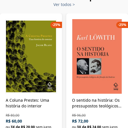
Ver todos
>
-
25
%
-
25
%
A Coluna Prestes: Uma
O sentido na história: Os
história do interior
pressupostos teológicos
da filosofia da história
R$ 80,00
R$ 96,00
R$ 60,00
R$ 72,00
ou
3
X de
R$ 20,00
sem juros
ou
3
X de
R$ 24,00
sem juros