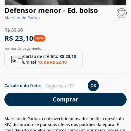
Defensor menor - Ed. bolso
Marsílio de Pádua
R$ 33,00
R$ 23,10
-
30
%
Formas de pagamento:
Cartão de crédito:
R$ 23,10
Em até
1
X de
R$ 23,10
Calcule o do frete:
OK
Comprar
Marsílio de Pádua, controvertido pensador político do século
XIV, distanciou-se por suas ideias dos padrões da época. É
considerado por alguns críticos como um dos precursores da