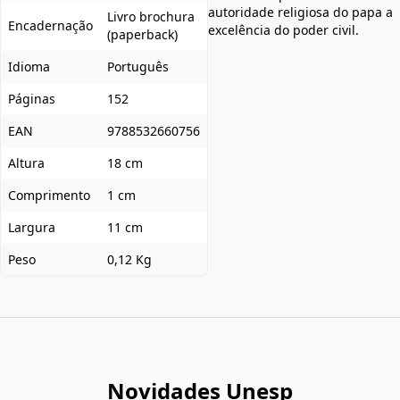
autoridade religiosa do papa a
Livro brochura
Encadernação
excelência do poder civil.
(paperback)
Idioma
Português
Páginas
152
EAN
9788532660756
Altura
18 cm
Comprimento
1 cm
Largura
11 cm
Peso
0,12 Kg
Novidades Unesp