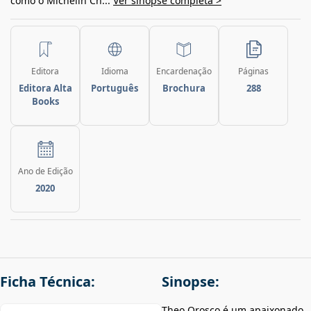
como o Michelin Ch...
Ver sinopse completa >
Editora
Idioma
Encardenação
Páginas
Editora Alta
Português
Brochura
288
Books
Ano de Edição
2020
Ficha Técnica:
Sinopse:
Theo Orosco é um apaixonado