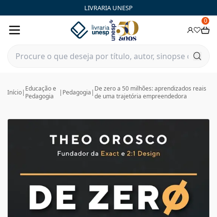
LIVRARIA UNESP
0
Educação e
De zero a 50 milhões: aprendizados reais
Início
|
|
Pedagogia
|
Pedagogia
de uma trajetória empreendedora