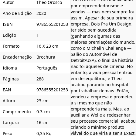
Autor
Theo Orosco
por empreendedorismo e
vendas — mas nem sempre foi
Ano de Edição
2020
assim. Apesar de sua primeira
empresa, Dois Pra Um Design,
ISBN
9786555201253
ter sido bem-sucedida
Edição
1
(ganhando algumas das
maiores premiações do mundo,
Formato
16 X 23 cm
como o Michelin Challenge —
Salão do Automóvel de
Encadernação
Brochura
Detroit/USA), o final da história
não foi aqueles de cinema. No
Idioma
Português
entanto, a vida pessoal entrou
em desequilíbrio, e Theo
Páginas
288
acabou parando no hospital
EAN
9786555201253
por trabalhar demais. Então,
vendeu a empresa e prometeu
Altura
23 cm
a si mesmo que não
empreenderia mais. Mas, ao
Comprimento
0.3 cm
auxiliar a Welle a redesenhar
seu processo comercial, acabou
Largura
16 cm
criando o mínimo produto
viável do que viria a ser a Exact.
Peso
0,35 Kg