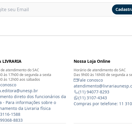
Cadastr
 LIVRARIA
Nossa Loja Online
 de atendimento do SAC
Horário de atendimento do SAC
0 às 17h00 de segunda a sexta
Das 9h00 às 16h00 de segunda a s
0 às 12h00 aos sábados
Fale conosco
 conosco
atendimento@livrariaunesp.
ia.editora@unesp.br
(11) 94077-8293
mento direto dos funcionários da
(11) 3107-4343
ia - Para informações sobre o
Compras por telefone: 11 31
namento da Livraria física
 3116-1588
) 99368-8833