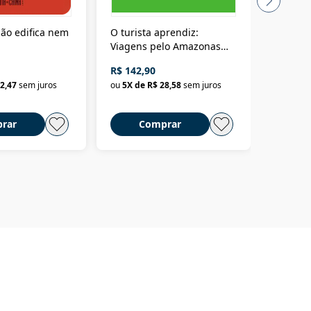
ão edifica nem
O turista aprendiz:
Coloniz
Viagens pelo Amazonas
totalita
até o Peru, pelo Madeira
crimino
R$ 142,90
R$ 69,9
até a Bolívia e por Marajó
2,47
sem juros
ou
5
X de
R$ 28,58
sem juros
ou
3
X d
até dizer chega
rar
Comprar
C