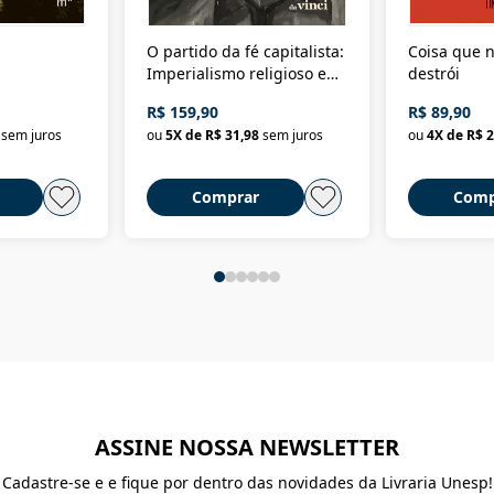
O partido da fé capitalista:
Coisa que n
Imperialismo religioso e
destrói
dominação de classe no
R$ 159,90
R$ 89,90
Brasil
sem juros
ou
5
X de
R$ 31,98
sem juros
ou
4
X de
R$ 2
Comprar
Comp
ASSINE NOSSA NEWSLETTER
Cadastre-se e e fique por dentro das novidades da Livraria Unesp!