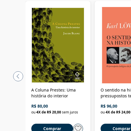
A Coluna Prestes: Uma
O sentido na hi
história do interior
pressupostos t
da filosofia da 
R$ 80,00
R$ 96,00
ou
4
X de
R$ 20,00
sem juros
ou
4
X de
R$ 24,00
Comprar
Comprar