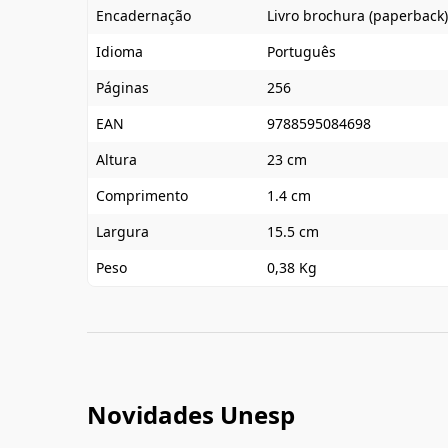
Encadernação
Livro brochura (paperback)
Idioma
Português
Páginas
256
EAN
9788595084698
Altura
23 cm
Comprimento
1.4 cm
Largura
15.5 cm
Peso
0,38 Kg
Novidades Unesp