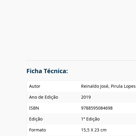
Ficha Técnica:
Autor
Reinaldo José, Pirula Lopes
Ano de Edição
2019
ISBN
9788595084698
Edição
1ª Edição
Formato
15,5 X 23 cm