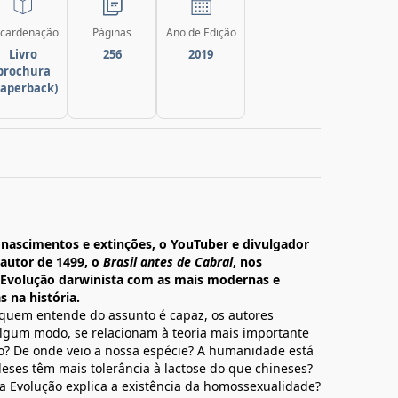
cardenação
Páginas
Ano de Edição
Livro
256
2019
brochura
paperback)
nascimentos e extinções, o YouTuber e divulgador
, autor de 1499, o
Brasil antes de Cabral
, nos
Evolução darwinista com as mais modernas e
s na história.
 quem entende do assunto é capaz, os autores
lgum modo, se relacionam à teoria mais importante
ido? De onde veio a nossa espécie? A humanidade está
eses têm mais tolerância à lactose do que chineses?
a Evolução explica a existência da homossexualidade?