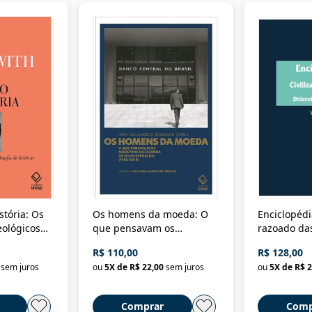
stória: Os
Os homens da moeda: O
Enciclopédi
eológicos
que pensavam os
razoado das
história
ministros da Fazenda da
artes e dos o
R$ 110,00
R$ 128,00
Nova República (1985-
Civilização 
sem juros
ou
5
X de
R$ 22,00
sem juros
ou
5
X de
R$ 2
2018)
Comprar
Comp