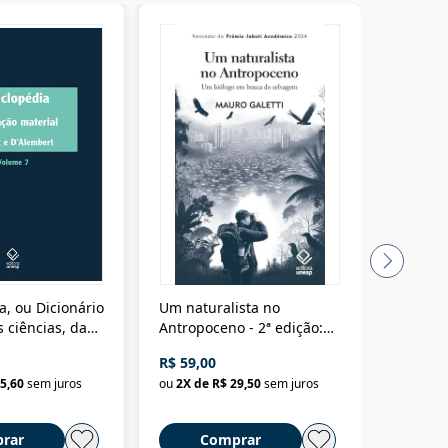
a, ou Dicionário
Um naturalista no
A vora
 ciências, das
Antropoceno - 2ª edição:
fícios - Vol. 7:
Um biólogo em busca do
R$ 59,00
R$ 58,0
material
selvagem
5,60
sem juros
ou
2
X de
R$ 29,50
sem juros
ou
2
X d
rar
Comprar
C