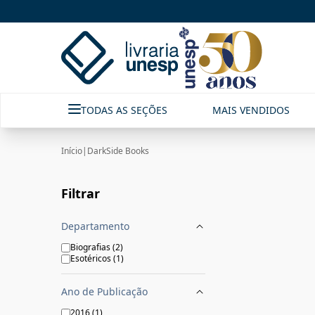
DarkSide Books | FastStore PLP
TODAS AS SEÇÕES
MAIS VENDIDOS
Início
|
DarkSide Books
Filtrar
Departamento
Biografias
(
2
)
Esotéricos
(
1
)
Ano de Publicação
2016
(
1
)