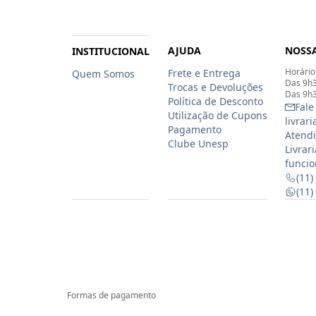
AJUDA
NOSSA
INSTITUCIONAL
Horário
Frete e Entrega
Quem Somos
Das 9h3
Trocas e Devoluções
Das 9h3
Política de Desconto
Fale
Utilização de Cupons
livrar
Pagamento
Atendi
Clube Unesp
Livrar
funcio
(11)
(11
Formas de pagamento