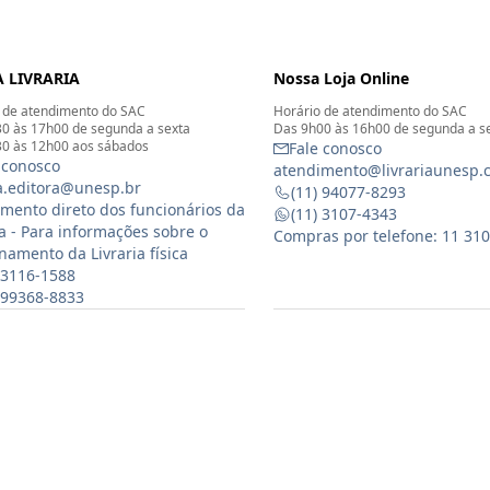
 LIVRARIA
Nossa Loja Online
 de atendimento do SAC
Horário de atendimento do SAC
0 às 17h00 de segunda a sexta
Das 9h00 às 16h00 de segunda a s
0 às 12h00 aos sábados
Fale conosco
 conosco
atendimento@livrariaunesp.
ia.editora@unesp.br
(11) 94077-8293
mento direto dos funcionários da
(11) 3107-4343
ia - Para informações sobre o
Compras por telefone: 11 31
namento da Livraria física
 3116-1588
) 99368-8833