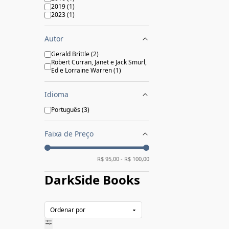
2019
(
1
)
2023
(
1
)
Autor
Gerald Brittle
(
2
)
Robert Curran, Janet e Jack Smurl,
Ed e Lorraine Warren
(
1
)
Idioma
Português
(
3
)
Faixa de Preço
R$
95,00
- R$
100,00
DarkSide Books