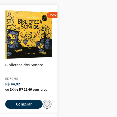
-
25
%
Biblioteca dos Sonhos
R$ 59,90
R$ 44,92
ou
2
X de
R$ 22,46
sem juros
Comprar