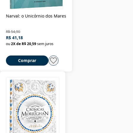
Narval: o Unicórnio dos Mares
R$ 54,90
R$ 41,18
ou
2
X de
R$ 20,59
sem juros
Comprar