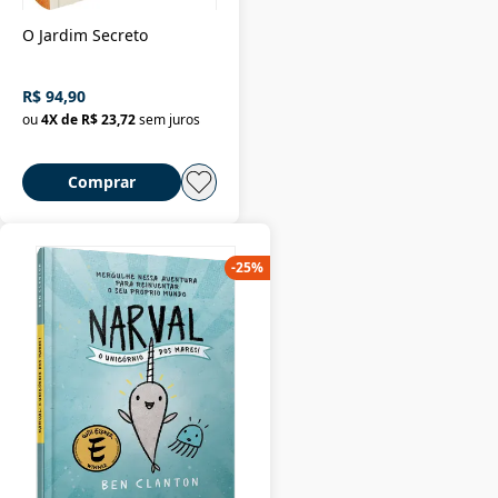
O Jardim Secreto
R$ 94,90
ou
4
X de
R$ 23,72
sem juros
Comprar
-
25
%