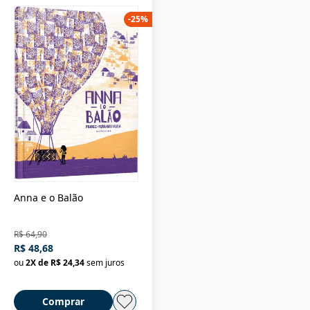
-
25
%
Anna e o Balão
R$ 64,90
R$ 48,68
ou
2
X de
R$ 24,34
sem juros
Comprar