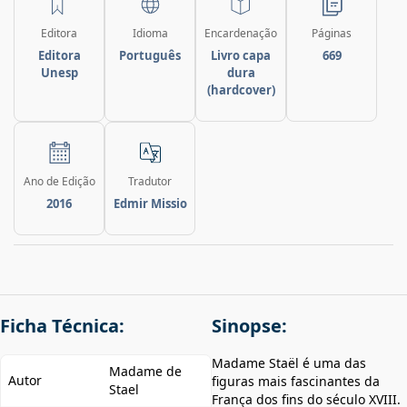
Editora
Idioma
Encardenação
Páginas
Editora
Português
Livro capa
669
Unesp
dura
(hardcover)
Ano de Edição
Tradutor
2016
Edmir Missio
Ficha Técnica:
Sinopse:
Madame Staël é uma das
Madame de
Autor
figuras mais fascinantes da
Stael
França dos fins do século XVIII.