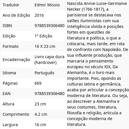
Nascida Annie-Luise-Germaine
Tradutor
Edmir Missio
Necker (1766-1817), a
parisiense se destacava nos
Ano de Edição
2016
salões iluministas com sua
ISBN
9788539306480
inteligência vívida e posições
fortes em questões de
Edição
1ª Edição
literatura e política, o que a
colocaria, mais tarde, em rota
Formato
16 X 23 cm
de confronto com Napoleão. De
sua influente produção, que
Livro capa dura
Encadernação
marcaria o pensamento
(hardcover)
europeu no século XIX, Da
Alemanha, é o livro mais
Idioma
Português
importante. Pois, opondo as
Páginas
669
culturas latina e germânica,
acaba por articular a concepção
EAN
9788539306480
moderna de literatura. Ou seja,
ao descrever a Alemanha e
Altura
23 cm
seus costumes, literatura,
filosofia e religião, articula a
Comprimento
4.2 cm
concepção moderna de
literatura.
Largura
16 cm