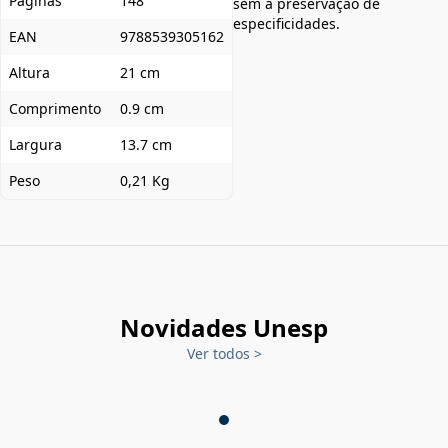
Páginas
148
sem a preservação de
especificidades.
EAN
9788539305162
Altura
21 cm
Comprimento
0.9 cm
Largura
13.7 cm
Peso
0,21 Kg
Novidades Unesp
Ver todos
>