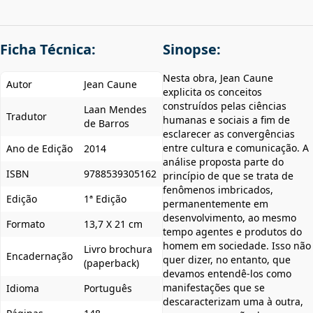
Ficha Técnica:
Sinopse:
Nesta obra, Jean Caune
Autor
Jean Caune
explicita os conceitos
construídos pelas ciências
Laan Mendes
Tradutor
humanas e sociais a fim de
de Barros
esclarecer as convergências
entre cultura e comunicação. A
Ano de Edição
2014
análise proposta parte do
ISBN
9788539305162
princípio de que se trata de
fenômenos imbricados,
Edição
1ª Edição
permanentemente em
desenvolvimento, ao mesmo
Formato
13,7 X 21 cm
tempo agentes e produtos do
homem em sociedade. Isso não
Livro brochura
Encadernação
quer dizer, no entanto, que
(paperback)
devamos entendê-los como
manifestações que se
Idioma
Português
descaracterizam uma à outra,