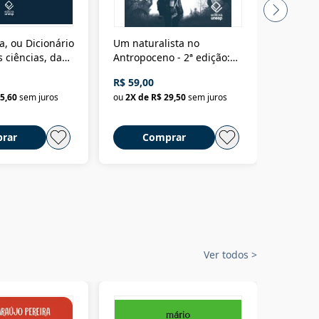
a, ou Dicionário
Um naturalista no
A vora
 ciências, das
Antropoceno - 2ª edição:
fícios - Vol. 7:
Um biólogo em busca do
R$ 59,00
R$ 58,0
material
selvagem
5,60
sem juros
ou
2
X de
R$ 29,50
sem juros
ou
2
X d
rar
Comprar
C
Ver todos
>