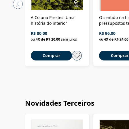
A Coluna Prestes: Uma
O sentido na hi
história do interior
pressupostos t
da filosofia da 
R$ 80,00
R$ 96,00
ou
4
X de
R$ 20,00
sem juros
ou
4
X de
R$ 24,00
Comprar
Comprar
Novidades Terceiros