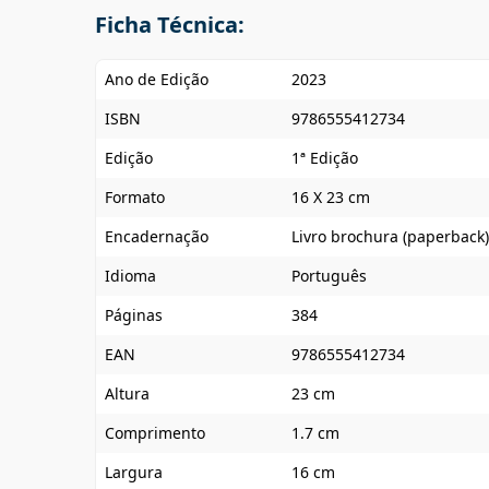
Ficha Técnica:
Ano de Edição
2023
ISBN
9786555412734
Edição
1ª Edição
Formato
16 X 23 cm
Encadernação
Livro brochura (paperback)
Idioma
Português
Páginas
384
EAN
9786555412734
Altura
23 cm
Comprimento
1.7 cm
Largura
16 cm