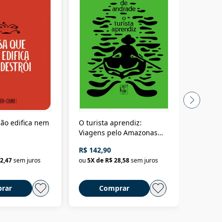
ão edifica nem
O turista aprendiz:
Coloniz
Viagens pelo Amazonas
totalita
até o Peru, pelo Madeira
crimino
R$ 142,90
R$ 69,9
até a Bolívia e por Marajó
2,47
sem juros
ou
5
X de
R$ 28,58
sem juros
ou
3
X d
até dizer chega
rar
Comprar
C