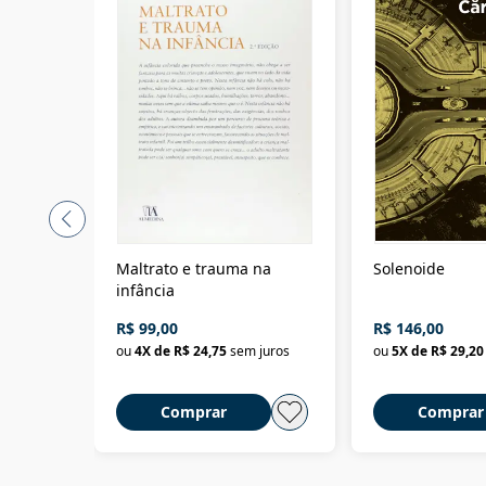
Maltrato e trauma na
Solenoide
infância
R$ 99,00
R$ 146,00
ou
4
X de
R$ 24,75
sem juros
ou
5
X de
R$ 29,20
Comprar
Comprar