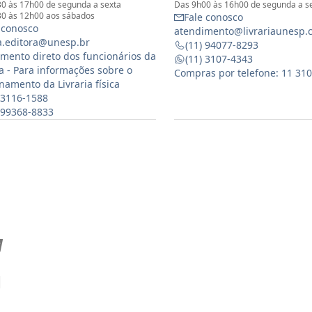
0 às 17h00 de segunda a sexta
Das 9h00 às 16h00 de segunda a s
0 às 12h00 aos sábados
Fale conosco
 conosco
atendimento@livrariaunesp.
ia.editora@unesp.br
(11) 94077-8293
mento direto dos funcionários da
(11) 3107-4343
ia - Para informações sobre o
Compras por telefone: 11 31
namento da Livraria física
 3116-1588
) 99368-8833