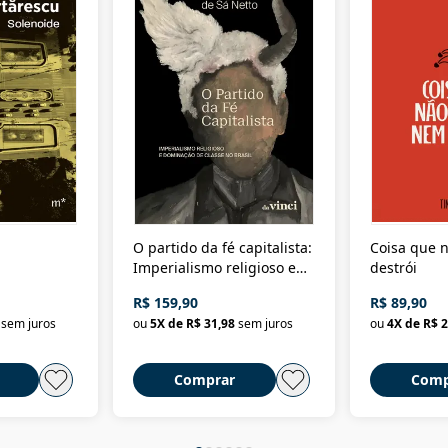
O partido da fé capitalista:
Coisa que n
Imperialismo religioso e
destrói
dominação de classe no
R$ 159,90
R$ 89,90
Brasil
sem juros
ou
5
X de
R$ 31,98
sem juros
ou
4
X de
R$ 2
Comprar
Comp