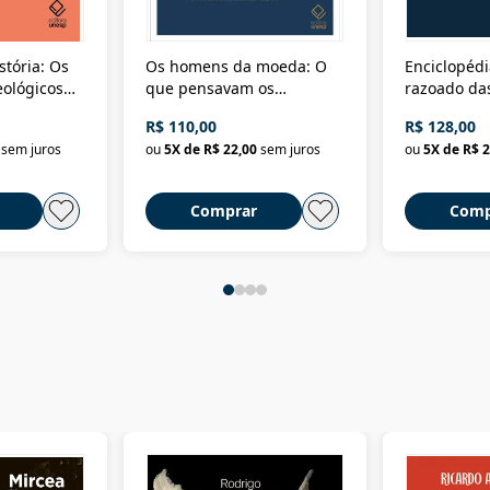
stória: Os
Os homens da moeda: O
Enciclopédi
eológicos
que pensavam os
razoado das
história
ministros da Fazenda da
artes e dos o
R$ 110,00
R$ 128,00
Nova República (1985-
Civilização 
sem juros
ou
5
X de
R$ 22,00
sem juros
ou
5
X de
R$ 2
2018)
Comprar
Comp