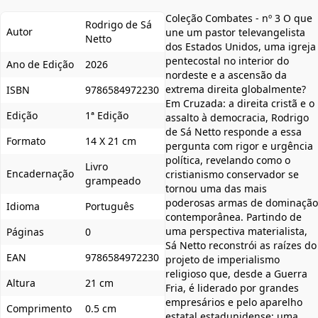
Coleção Combates - nº 3 O que
Rodrigo de Sá
Autor
une um pastor televangelista
Netto
dos Estados Unidos, uma igreja
pentecostal no interior do
Ano de Edição
2026
nordeste e a ascensão da
extrema direita globalmente?
ISBN
9786584972230
Em Cruzada: a direita cristã e o
Edição
1ª Edição
assalto à democracia, Rodrigo
de Sá Netto responde a essa
Formato
14 X 21 cm
pergunta com rigor e urgência
política, revelando como o
Livro
Encadernação
cristianismo conservador se
grampeado
tornou uma das mais
poderosas armas de dominação
Idioma
Português
contemporânea. Partindo de
uma perspectiva materialista,
Páginas
0
Sá Netto reconstrói as raízes do
EAN
9786584972230
projeto de imperialismo
religioso que, desde a Guerra
Altura
21 cm
Fria, é liderado por grandes
empresários e pelo aparelho
Comprimento
0.5 cm
estatal estadunidense; uma