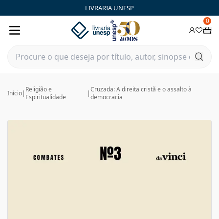
LIVRARIA UNESP
0
Religião e
Cruzada: A direita cristã e o assalto à
Início
|
|
Espiritualidade
democracia