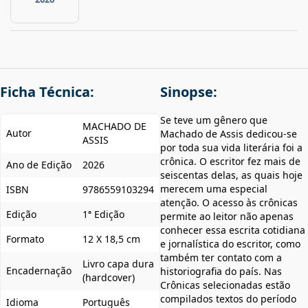
Ficha Técnica:
Sinopse:
Se teve um gênero que
MACHADO DE
Autor
Machado de Assis dedicou-se
ASSIS
por toda sua vida literária foi a
crônica. O escritor fez mais de
Ano de Edição
2026
seiscentas delas, as quais hoje
merecem uma especial
ISBN
9786559103294
atenção. O acesso às crônicas
Edição
1ª Edição
permite ao leitor não apenas
conhecer essa escrita cotidiana
Formato
12 X 18,5 cm
e jornalística do escritor, como
também ter contato com a
Livro capa dura
Encadernação
historiografia do país. Nas
(hardcover)
Crônicas selecionadas estão
compilados textos do período
Idioma
Português