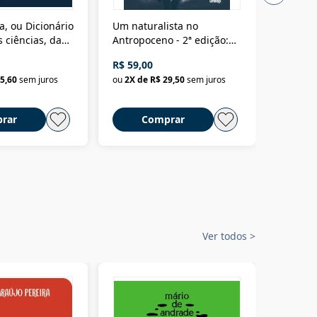
a, ou Dicionário
Um naturalista no
A vora
 ciências, das
Antropoceno - 2ª edição:
fícios - Vol. 7:
Um biólogo em busca do
R$ 59,00
R$ 58,0
material
selvagem
5,60
sem juros
ou
2
X de
R$ 29,50
sem juros
ou
2
X d
rar
Comprar
C
Ver todos
>