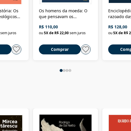
stória: Os
Os homens da moeda: O
Enciclopédi
eológicos
que pensavam os
razoado das
história
ministros da Fazenda da
artes e dos o
R$ 110,00
R$ 128,00
Nova República (1985-
Civilização 
sem juros
ou
5
X de
R$ 22,00
sem juros
ou
5
X de
R$ 2
2018)
Comprar
Comp