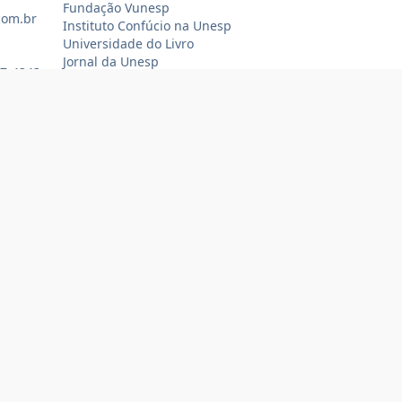
Fundação Vunesp
com.br
Instituto Confúcio na Unesp
Universidade do Livro
Jornal da Unesp
07-4343
Loja Oficial Sempre Unesp
Compra 100% segura
Tecnologia