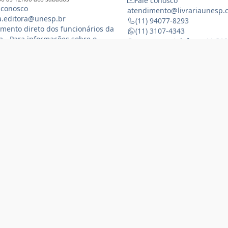
Fale conosco
 conosco
atendimento@livrariaunesp.
ia.editora@unesp.br
(11) 94077-8293
mento direto dos funcionários da
(11) 3107-4343
ia - Para informações sobre o
Compras por telefone: 11 31
namento da Livraria física
 3116-1588
) 99368-8833