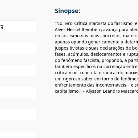
Sinopse:
“No livro ‘Crítica marxista do fascismo: 
rg
Alves Hessel Reimberg avança para além 
do fascismo nas mais concretas, materi
apenas opondo genericamente a determin
juspositivistas e suas declarações de 
fases, acúmulos, deslocamentos e ruptur
do fenômeno fascista, propondo, a parti
também específicos na correlação entre 
crítica mais concreta e radical do marx
um rigoroso saber em torno de fenômeno
enfrentamento das incontornáveis – e 
capitalismo.” – Alysson Leandro Mascar