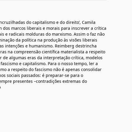
encruzilhadas do capitalismo e do direito’, Camila
dos marcos liberais e morais para inscrever a crítica
ais e radicais molduras do marxismo. Assim o faz não
ação da política na produção às visões liberais
boas intenções e humanismo. Reimberg destrincha
as na compreensão científica materialista a respeito
r de algumas eras da interpretação crítica, modelos
fascismo e capitalismo. Para o nosso tempo, ler a
ismo a respeito do fascismo não é apenas consolidar
s sociais passados: é preparar-se para o
sempre presentes –contradições extremas do
o