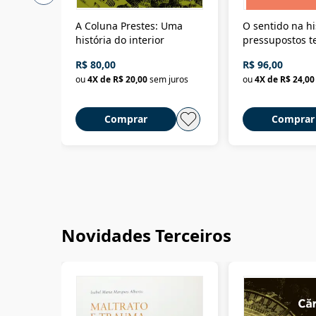
A Coluna Prestes: Uma
O sentido na hi
história do interior
pressupostos t
da filosofia da 
R$ 80,00
R$ 96,00
ou
4
X de
R$ 20,00
sem juros
ou
4
X de
R$ 24,00
Comprar
Comprar
Novidades Terceiros