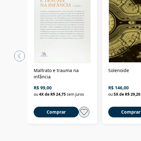
Maltrato e trauma na
Solenoide
infância
R$ 99,00
R$ 146,00
ou
4
X de
R$ 24,75
sem juros
ou
5
X de
R$ 29,20
Comprar
Comprar