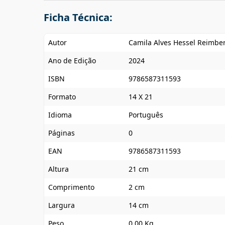
Ficha Técnica:
Autor
Camila Alves Hessel Reimbe
Ano de Edição
2024
ISBN
9786587311593
Formato
14 X 21
Idioma
Português
Páginas
0
EAN
9786587311593
Altura
21 cm
Comprimento
2 cm
Largura
14 cm
Peso
0,00 Kg