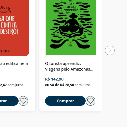
ão edifica nem
O turista aprendiz:
Coloniz
Viagens pelo Amazonas
totalita
até o Peru, pelo Madeira
crimino
R$ 142,90
R$ 69,9
até a Bolívia e por Marajó
2,47
sem juros
ou
5
X de
R$ 28,58
sem juros
ou
3
X d
até dizer chega
rar
Comprar
C