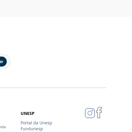
ar
UNESP
Portal da Unesp
exta
Fundunesp