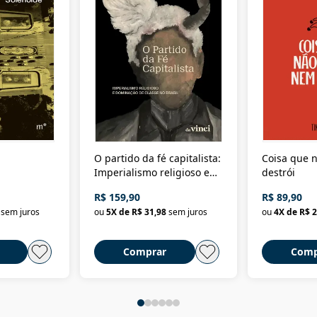
O partido da fé capitalista:
Coisa que n
Imperialismo religioso e
destrói
dominação de classe no
R$ 159,90
R$ 89,90
Brasil
sem juros
ou
5
X de
R$ 31,98
sem juros
ou
4
X de
R$ 2
Comprar
Comp