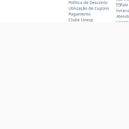
Política de Desconto
Fale
Utilização de Cupons
livrar
Pagamento
Atendi
Clube Unesp
Livrar
funcio
(11)
(11
Formas de pagamento