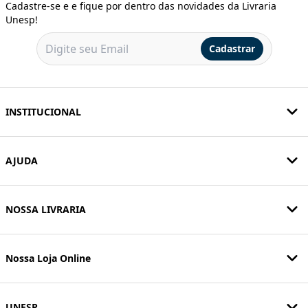
Maltrato e trauma na
Solenoide
infância
R$ 99,00
R$ 146,00
ou
4
X de
R$ 24,75
sem juros
ou
5
X de
R$ 29,20
sem juros
Comprar
Comprar
ASSINE NOSSA NEWSLETTER