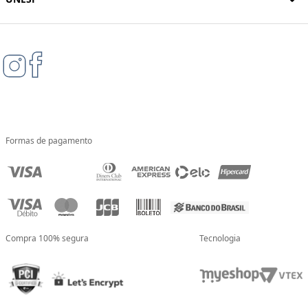
Cadastre-se e e fique por dentro das novidades da Livraria
Unesp!
Cadastrar
INSTITUCIONAL
AJUDA
NOSSA LIVRARIA
Nossa Loja Online