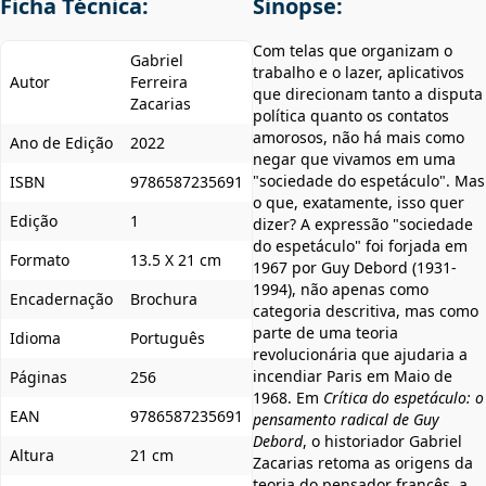
Ficha Técnica:
Sinopse:
Com telas que organizam o
Gabriel
trabalho e o lazer, aplicativos
Autor
Ferreira
que direcionam tanto a disputa
Zacarias
política quanto os contatos
amorosos, não há mais como
Ano de Edição
2022
negar que vivamos em uma
"sociedade do espetáculo". Mas
ISBN
9786587235691
o que, exatamente, isso quer
Edição
1
dizer? A expressão "sociedade
do espetáculo" foi forjada em
Formato
13.5 X 21 cm
1967 por Guy Debord (1931-
1994), não apenas como
Encadernação
Brochura
categoria descritiva, mas como
parte de uma teoria
Idioma
Português
revolucionária que ajudaria a
incendiar Paris em Maio de
Páginas
256
1968. Em
Crítica do espetáculo: o
EAN
9786587235691
pensamento radical de Guy
Debord
, o historiador Gabriel
Altura
21 cm
Zacarias retoma as origens da
teoria do pensador francês, a