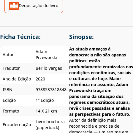
Degustação do livro
Ficha Técnica:
Sinopse:
As atuais ameaças à
Adam
Autor
democracia não são apenas
Przeworski
políticas: estão
profundamente enraizadas nas
Tradutor
Berilo Vargas
condições econômicas, sociais
e culturais de hoje. Maior
Ano de Edição
2020
referência no assunto, Adam
ISBN
9788537818848
Przeworski traça um
panorama da situação dos
Edição
1ª Edição
regimes democráticos atuais,
revê crises passadas e analisa
Formato
14 X 21 cm
as perspectivas para o futuro.
Autor da definição mais
Livro brochura
Encadernação
reconhecida e precisa de
(paperback)
democracia — um regime em