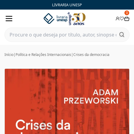
LIVRARIA UNESP
0
Início
|
Política e Relações Internacionais
|
Crises da democracia