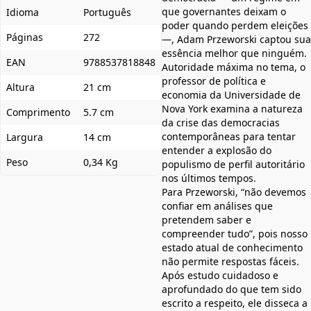
que governantes deixam o
Idioma
Português
poder quando perdem eleições
Páginas
272
—, Adam Przeworski captou sua
essência melhor que ninguém.
EAN
9788537818848
Autoridade máxima no tema, o
professor de política e
Altura
21 cm
economia da Universidade de
Nova York examina a natureza
Comprimento
5.7 cm
da crise das democracias
contemporâneas para tentar
Largura
14 cm
entender a explosão do
Peso
0,34 Kg
populismo de perfil autoritário
nos últimos tempos.
Para Przeworski, “não devemos
confiar em análises que
pretendem saber e
compreender tudo”, pois nosso
estado atual de conhecimento
não permite respostas fáceis.
Após estudo cuidadoso e
aprofundado do que tem sido
escrito a respeito, ele disseca a