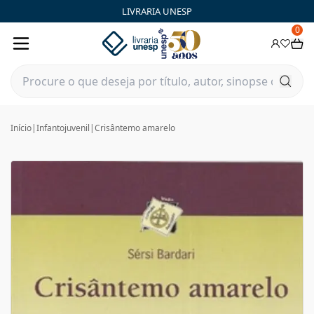
LIVRARIA UNESP
0
Início
|
Infantojuvenil
|
Crisântemo amarelo