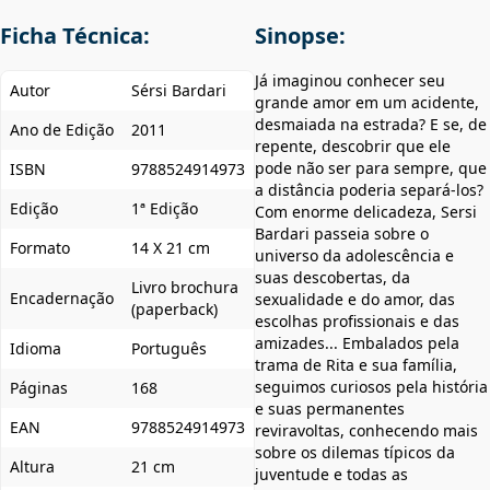
Ficha Técnica:
Sinopse:
Já imaginou conhecer seu
Autor
Sérsi Bardari
grande amor em um acidente,
desmaiada na estrada? E se, de
Ano de Edição
2011
repente, descobrir que ele
pode não ser para sempre, que
ISBN
9788524914973
a distância poderia separá-los?
Edição
1ª Edição
Com enorme delicadeza, Sersi
Bardari passeia sobre o
Formato
14 X 21 cm
universo da adolescência e
suas descobertas, da
Livro brochura
Encadernação
sexualidade e do amor, das
(paperback)
escolhas profissionais e das
amizades... Embalados pela
Idioma
Português
trama de Rita e sua família,
seguimos curiosos pela história
Páginas
168
e suas permanentes
EAN
9788524914973
reviravoltas, conhecendo mais
sobre os dilemas típicos da
Altura
21 cm
juventude e todas as