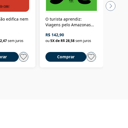
ão edifica nem
O turista aprendiz:
Coloniz
Viagens pelo Amazonas
totalita
até o Peru, pelo Madeira
crimino
R$ 142,90
R$ 69,9
até a Bolívia e por Marajó
2,47
sem juros
ou
5
X de
R$ 28,58
sem juros
ou
3
X d
até dizer chega
rar
Comprar
C