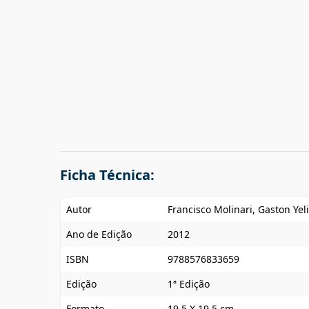
Ficha Técnica:
Autor
Francisco Molinari, Gaston Yel
Ano de Edição
2012
ISBN
9788576833659
Edição
1ª Edição
Formato
19,5 X 19,5 cm