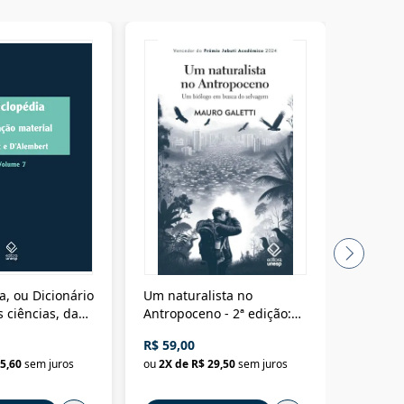
a, ou Dicionário
Um naturalista no
A vora
 ciências, das
Antropoceno - 2ª edição:
fícios - Vol. 7:
Um biólogo em busca do
R$ 59,00
R$ 58,0
material
selvagem
5,60
sem juros
ou
2
X de
R$ 29,50
sem juros
ou
2
X d