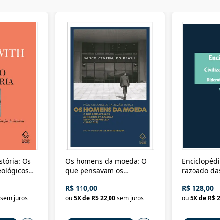
stória: Os
Os homens da moeda: O
Enciclopédi
eológicos
que pensavam os
razoado das
história
ministros da Fazenda da
artes e dos o
R$ 110,00
R$ 128,00
Nova República (1985-
Civilização 
sem juros
ou
5
X de
R$ 22,00
sem juros
ou
5
X de
R$ 2
2018)