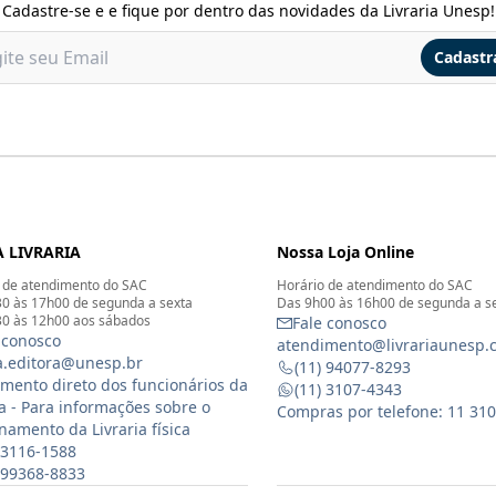
Cadastre-se e e fique por dentro das novidades da Livraria Unesp!
Cadastr
 LIVRARIA
Nossa Loja Online
 de atendimento do SAC
Horário de atendimento do SAC
0 às 17h00 de segunda a sexta
Das 9h00 às 16h00 de segunda a s
0 às 12h00 aos sábados
Fale conosco
 conosco
atendimento@livrariaunesp.
ia.editora@unesp.br
(11) 94077-8293
mento direto dos funcionários da
(11) 3107-4343
ia - Para informações sobre o
Compras por telefone: 11 31
namento da Livraria física
 3116-1588
) 99368-8833