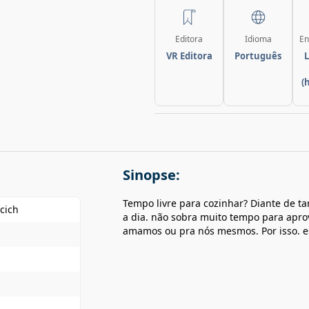
Editora
Idioma
En
VR Editora
Português
L
(
Sinopse:
Tempo livre para cozinhar? Diante de ta
icich
a dia. não sobra muito tempo para apr
amamos ou pra nós mesmos. Por isso. es