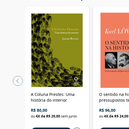
A Coluna Prestes: Uma
O sentido na hi
história do interior
pressupostos t
da filosofia da 
R$ 80,00
R$ 96,00
ou
4
X de
R$ 20,00
sem juros
ou
4
X de
R$ 24,00