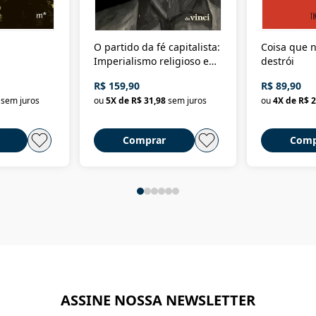
O partido da fé capitalista:
Coisa que n
Imperialismo religioso e
destrói
dominação de classe no
R$ 159,90
R$ 89,90
Brasil
sem juros
ou
5
X de
R$ 31,98
sem juros
ou
4
X de
R$ 2
Comprar
Comp
ASSINE NOSSA NEWSLETTER