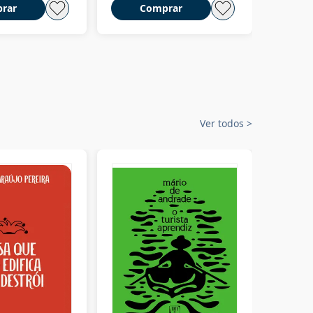
rar
Comprar
C
Ver todos
>