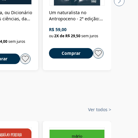
a, ou Dicionário
Um naturalista no
A vora
 ciências, das
Antropoceno - 2ª edição:
fícios - Vol. 7:
Um biólogo em busca do
R$ 59,00
R$ 58,0
material
selvagem
ou
2
X de
R$ 29,50
sem juros
ou
2
X d
4,00
sem juros
Comprar
C
rar
Ver todos
>