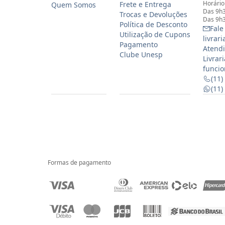
Horário
Frete e Entrega
Quem Somos
Das 9h3
Trocas e Devoluções
Das 9h3
Política de Desconto
Fale
Utilização de Cupons
livrar
Pagamento
Atendi
Clube Unesp
Livrar
funcio
(11)
(11
Formas de pagamento