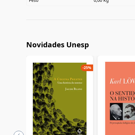
Peso
0,00 Kg
Novidades Unesp
-
25
%