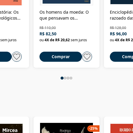
stória: Os
Os homens da moeda: O
Enciclopédi
eológicos
que pensavam os
razoado das
história
ministros da Fazenda da
artes e dos o
R$ 110,00
R$ 128,00
Nova República (1985-
Civilização 
R$ 82,50
R$ 96,00
2018)
sem juros
ou
4
X de
R$ 20,62
sem juros
ou
4
X de
R$ 2
Comprar
Comp
-
25
%