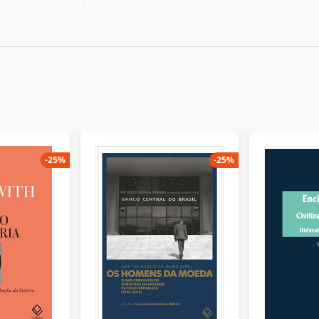
-
25
%
-
25
%