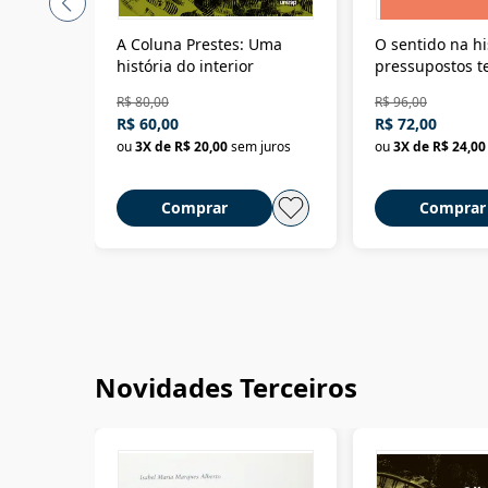
A Coluna Prestes: Uma
O sentido na hi
história do interior
pressupostos t
da filosofia da 
R$ 80,00
R$ 96,00
R$ 60,00
R$ 72,00
ou
3
X de
R$ 20,00
sem juros
ou
3
X de
R$ 24,00
Comprar
Comprar
Novidades Terceiros