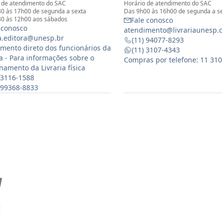
 de atendimento do SAC
Horário de atendimento do SAC
0 às 17h00 de segunda a sexta
Das 9h00 às 16h00 de segunda a s
0 às 12h00 aos sábados
Fale conosco
 conosco
atendimento@livrariaunesp.
ia.editora@unesp.br
(11) 94077-8293
mento direto dos funcionários da
(11) 3107-4343
ia - Para informações sobre o
Compras por telefone: 11 31
namento da Livraria física
 3116-1588
) 99368-8833