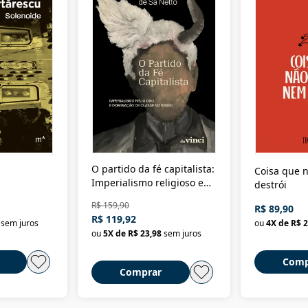
O partido da fé capitalista:
Coisa que n
Imperialismo religioso e
destrói
dominação de classe no
R$ 159,90
R$ 89,90
Brasil
R$ 119,92
sem juros
ou
4
X de
R$ 2
ou
5
X de
R$ 23,98
sem juros
Comp
Comprar