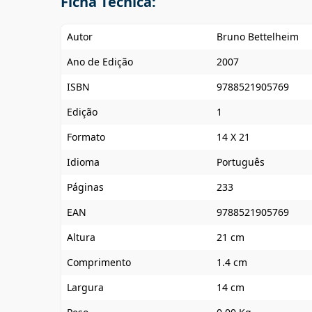
Ficha Técnica:
Autor
Bruno Bettelheim
Ano de Edição
2007
ISBN
9788521905769
Edição
1
Formato
14 X 21
Idioma
Português
Páginas
233
EAN
9788521905769
Altura
21 cm
Comprimento
1.4 cm
Largura
14 cm