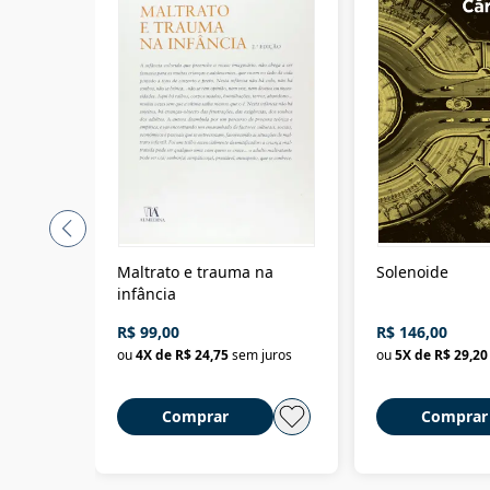
Maltrato e trauma na
Solenoide
infância
R$ 99,00
R$ 146,00
ou
4
X de
R$ 24,75
sem juros
ou
5
X de
R$ 29,20
Comprar
Comprar