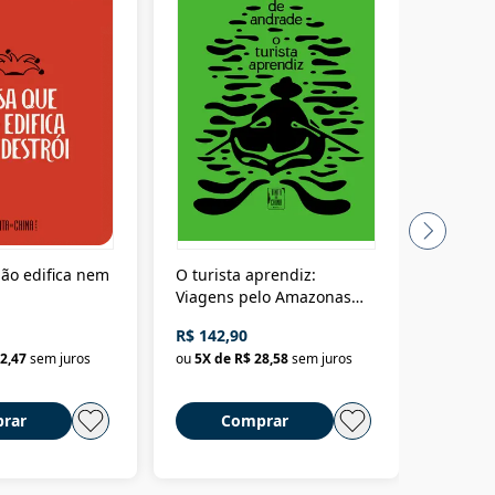
ão edifica nem
O turista aprendiz:
Coloniz
Viagens pelo Amazonas
totalita
até o Peru, pelo Madeira
crimino
R$ 142,90
R$ 69,9
até a Bolívia e por Marajó
2,47
sem juros
ou
5
X de
R$ 28,58
sem juros
ou
3
X d
até dizer chega
rar
Comprar
C