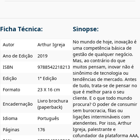
Ficha Técnica:
Sinopse:
No mundo de hoje, inovação é
Autor
Arthur Igreja
uma competência básica de
gestão de qualquer negócio.
Ano de Edição
2019
Mas, ao contrário do que
muitos pensam, inovar não é
ISBN
9788542218213
sinônimo de tecnologia ou
Edição
1ª Edição
tendências de mercado. Antes
de tudo, trata-se de pensar no
Formato
23 X 16 cm
que é melhor para o seu
cliente. E o que todo mundo
Livro brochura
Encadernação
procura? O poder de consumir
(paperback)
sem burocracia, filas ou
ligações intermináveis com
Idioma
Português
atendentes. Por isso, Arthur
Igreja, palestrante e
Páginas
176
cofundador da plataforma AAA,