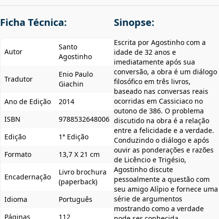
Ficha Técnica:
Sinopse:
Escrita por Agostinho com a
Santo
Autor
idade de 32 anos e
Agostinho
imediatamente após sua
conversão, a obra é um diálogo
Enio Paulo
Tradutor
filosófico em três livros,
Giachin
baseado nas conversas reais
ocorridas em Cassiciaco no
Ano de Edição
2014
outono de 386. O problema
ISBN
9788532648006
discutido na obra é a relação
entre a felicidade e a verdade.
Edição
1ª Edição
Conduzindo o diálogo e após
ouvir as ponderações e razões
Formato
13,7 X 21 cm
de Licêncio e Trigésio,
Agostinho discute
Livro brochura
Encadernação
pessoalmente a questão com
(paperback)
seu amigo Alípio e fornece uma
série de argumentos
Idioma
Português
mostrando como a verdade
Páginas
112
pode ser conhecida.