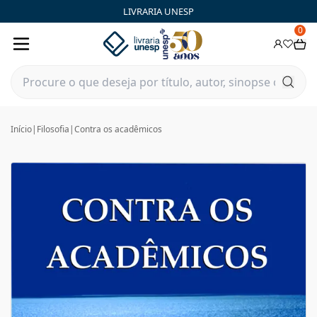
LIVRARIA UNESP
0
Início
|
Filosofia
|
Contra os acadêmicos