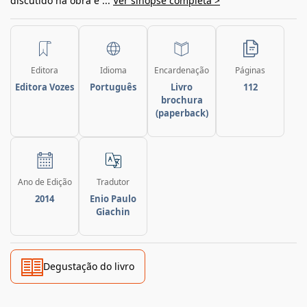
discutido na obra é ...
Ver sinopse completa >
Editora
Idioma
Encardenação
Páginas
Editora Vozes
Português
Livro
112
brochura
(paperback)
Ano de Edição
Tradutor
2014
Enio Paulo
Giachin
Degustação do livro