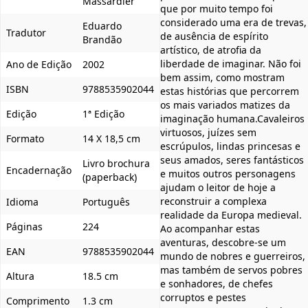
Massardier
que por muito tempo foi
considerado uma era de trevas,
Eduardo
Tradutor
de ausência de espírito
Brandão
artístico, de atrofia da
liberdade de imaginar. Não foi
Ano de Edição
2002
bem assim, como mostram
ISBN
9788535902044
estas histórias que percorrem
os mais variados matizes da
Edição
1ª Edição
imaginação humana.Cavaleiros
virtuosos, juízes sem
Formato
14 X 18,5 cm
escrúpulos, lindas princesas e
seus amados, seres fantásticos
Livro brochura
Encadernação
e muitos outros personagens
(paperback)
ajudam o leitor de hoje a
reconstruir a complexa
Idioma
Português
realidade da Europa medieval.
Páginas
224
Ao acompanhar estas
aventuras, descobre-se um
EAN
9788535902044
mundo de nobres e guerreiros,
mas também de servos pobres
Altura
18.5 cm
e sonhadores, de chefes
corruptos e pestes
Comprimento
1.3 cm