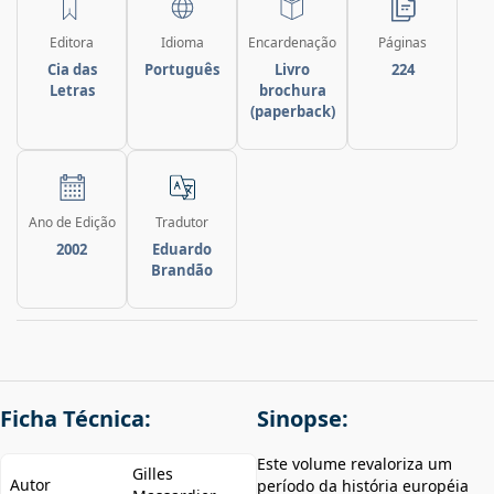
Editora
Idioma
Encardenação
Páginas
Cia das
Português
Livro
224
Letras
brochura
(paperback)
Ano de Edição
Tradutor
2002
Eduardo
Brandão
Ficha Técnica:
Sinopse:
Este volume revaloriza um
Gilles
Autor
período da história européia