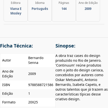
Editora
Idioma
Páginas
Ano de Edição
Viana E
Português
144
2009
Mosley
Ficha Técnica:
Sinopse:
A obra traz cases do design
Bernardo
Autor
produzido no Rio de Janeiro.
Senna
'Continuum' reúne produtos
com o jeito do design carioca,
Ano de
2009
concebidos por autores como
Edição
Oskar Metsavaht, Antonio
Bernardo, Isabela Capeto, e
ISBN
9788588721586
outros talentos que já trazem as
Edição
1
características típicas desse
criativo design.
Formato
20X25