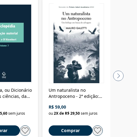
a, ou Dicionário
Um naturalista no
A vora
 ciências, das
Antropoceno - 2ª edição:
fícios - Vol. 7:
Um biólogo em busca do
R$ 59,00
R$ 58,0
material
selvagem
5,60
sem juros
ou
2
X de
R$ 29,50
sem juros
ou
2
X d
rar
Comprar
C