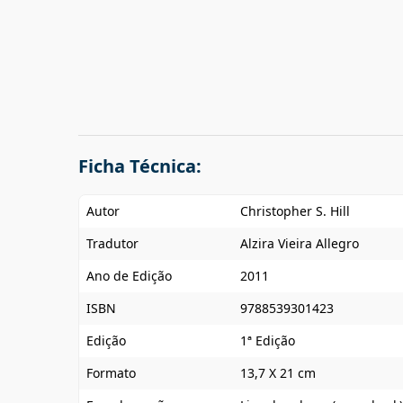
Ficha Técnica:
Autor
Christopher S. Hill
Tradutor
Alzira Vieira Allegro
Ano de Edição
2011
ISBN
9788539301423
Edição
1ª Edição
Formato
13,7 X 21 cm