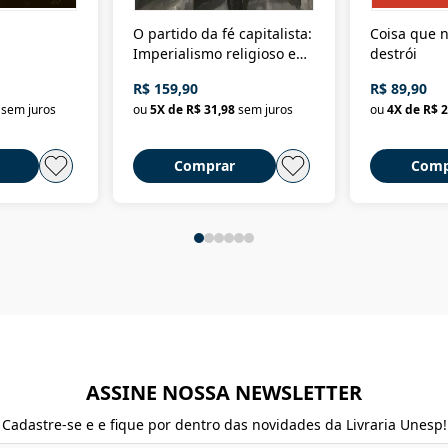
O partido da fé capitalista:
Coisa que n
Imperialismo religioso e
destrói
dominação de classe no
R$ 159,90
R$ 89,90
Brasil
sem juros
ou
5
X de
R$ 31,98
sem juros
ou
4
X de
R$ 2
Comprar
Comp
ASSINE NOSSA NEWSLETTER
Cadastre-se e e fique por dentro das novidades da Livraria Unesp!