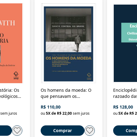
stória: Os
Os homens da moeda: O
Enciclopédi
eológicos
que pensavam os
razoado das
história
ministros da Fazenda da
artes e dos o
R$ 110,00
R$ 128,00
Nova República (1985-
Civilização 
sem juros
ou
5
X de
R$ 22,00
sem juros
ou
5
X de
R$ 2
2018)
Comprar
Comp