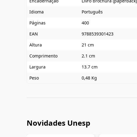
Encadernação
Livro brochura (paperback)
Idioma
Português
Páginas
400
EAN
9788539301423
Altura
21 cm
Comprimento
2.1 cm
Largura
13.7 cm
Peso
0,48 Kg
Novidades Unesp