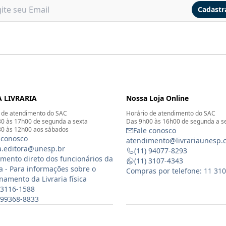
Cadastr
 LIVRARIA
Nossa Loja Online
 de atendimento do SAC
Horário de atendimento do SAC
0 às 17h00 de segunda a sexta
Das 9h00 às 16h00 de segunda a s
0 às 12h00 aos sábados
Fale conosco
 conosco
atendimento@livrariaunesp.
ia.editora@unesp.br
(11) 94077-8293
mento direto dos funcionários da
(11) 3107-4343
ia - Para informações sobre o
Compras por telefone: 11 31
namento da Livraria física
 3116-1588
) 99368-8833