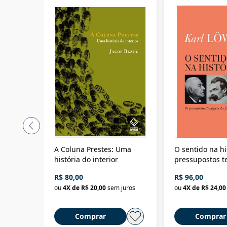
A Coluna Prestes: Uma
O sentido na hi
história do interior
pressupostos t
da filosofia da 
R$ 80,00
R$ 96,00
ou
4
X de
R$ 20,00
sem juros
ou
4
X de
R$ 24,00
Comprar
Comprar