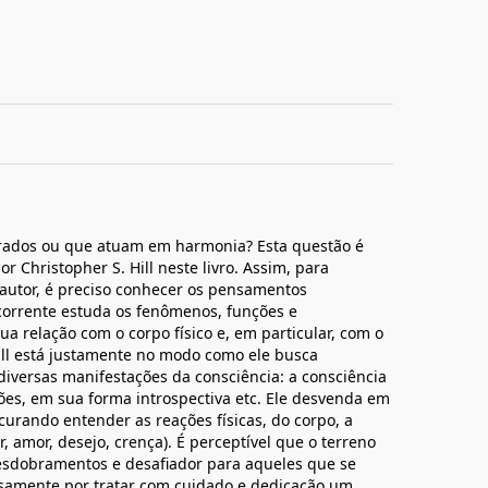
rados ou que atuam em harmonia? Esta questão é
r Christopher S. Hill neste livro. Assim, para
autor, é preciso conhecer os pensamentos
 corrente estuda os fenômenos, funções e
ua relação com o corpo físico e, em particular, com o
Hill está justamente no modo como ele busca
diversas manifestações da consciência: a consciência
es, em sua forma introspectiva etc. Ele desvenda em
curando entender as reações físicas, do corpo, a
, amor, desejo, crença). É perceptível que o terreno
 desdobramentos e desafiador para aqueles que se
samente por tratar com cuidado e dedicação um