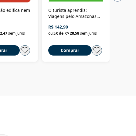
ão edifica nem
O turista aprendiz:
Coloniz
Viagens pelo Amazonas
totalita
até o Peru, pelo Madeira
crimino
R$ 142,90
R$ 69,9
até a Bolívia e por Marajó
2,47
sem juros
ou
5
X de
R$ 28,58
sem juros
ou
3
X d
até dizer chega
rar
Comprar
C