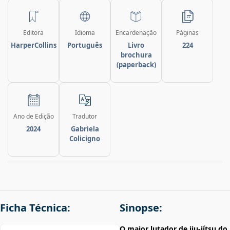
Editora
Idioma
Encardenação
Páginas
HarperCollins
Português
Livro
224
brochura
(paperback)
Ano de Edição
Tradutor
2024
Gabriela
Colicigno
Ficha Técnica:
Sinopse:
O maior lutador de jiu-jítsu do