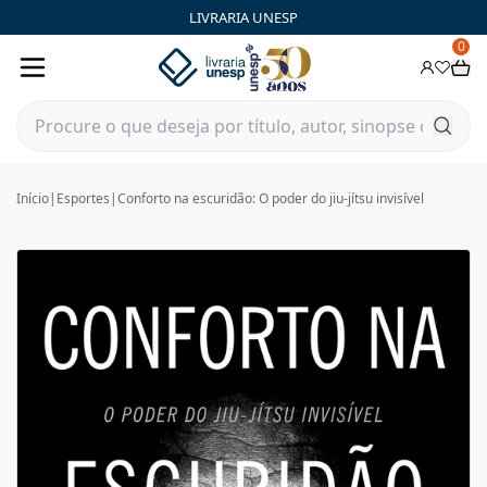
LIVRARIA UNESP
0
Início
|
Esportes
|
Conforto na escuridão: O poder do jiu-jítsu invisível