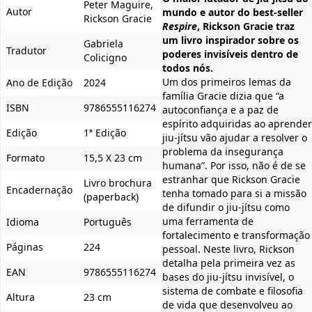
Peter Maguire,
Autor
mundo e autor do best-seller
Rickson Gracie
Respire
, Rickson Gracie traz
um livro inspirador sobre os
Gabriela
Tradutor
poderes invisíveis dentro de
Colicigno
todos nós.
Um dos primeiros lemas da
Ano de Edição
2024
família Gracie dizia que “a
ISBN
9786555116274
autoconfiança e a paz de
espírito adquiridas ao aprender
Edição
1ª Edição
jiu-jítsu vão ajudar a resolver o
problema da insegurança
Formato
15,5 X 23 cm
humana”. Por isso, não é de se
estranhar que Rickson Gracie
Livro brochura
Encadernação
tenha tomado para si a missão
(paperback)
de difundir o jiu-jítsu como
uma ferramenta de
Idioma
Português
fortalecimento e transformação
Páginas
224
pessoal. Neste livro, Rickson
detalha pela primeira vez as
EAN
9786555116274
bases do jiu-jítsu invisível, o
sistema de combate e filosofia
Altura
23 cm
de vida que desenvolveu ao