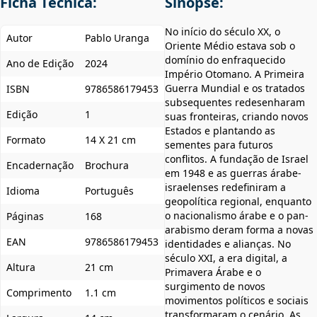
Ficha Técnica:
Sinopse:
No início do século XX, o
Autor
Pablo Uranga
Oriente Médio estava sob o
domínio do enfraquecido
Ano de Edição
2024
Império Otomano. A Primeira
Guerra Mundial e os tratados
ISBN
9786586179453
subsequentes redesenharam
Edição
1
suas fronteiras, criando novos
Estados e plantando as
Formato
14 X 21 cm
sementes para futuros
conflitos. A fundação de Israel
Encadernação
Brochura
em 1948 e as guerras árabe-
israelenses redefiniram a
Idioma
Português
geopolítica regional, enquanto
o nacionalismo árabe e o pan-
Páginas
168
arabismo deram forma a novas
EAN
9786586179453
identidades e alianças. No
século XXI, a era digital, a
Altura
21 cm
Primavera Árabe e o
surgimento de novos
Comprimento
1.1 cm
movimentos políticos e sociais
transformaram o cenário. As