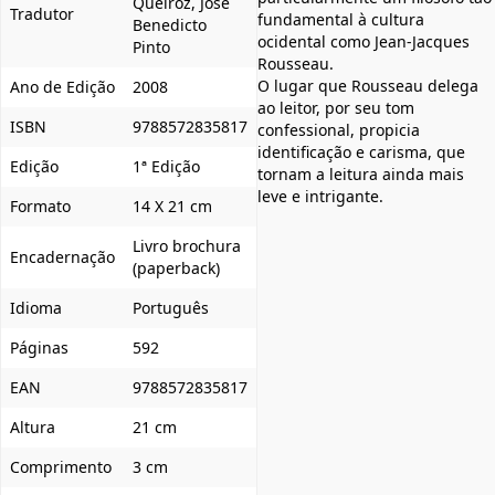
Queiroz, José
Tradutor
fundamental à cultura
Benedicto
ocidental como Jean-Jacques
Pinto
Rousseau.
O lugar que Rousseau delega
Ano de Edição
2008
ao leitor, por seu tom
ISBN
9788572835817
confessional, propicia
identificação e carisma, que
Edição
1ª Edição
tornam a leitura ainda mais
leve e intrigante.
Formato
14 X 21 cm
Livro brochura
Encadernação
(paperback)
Idioma
Português
Páginas
592
EAN
9788572835817
Altura
21 cm
Comprimento
3 cm