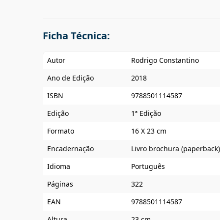
Ficha Técnica:
Autor
Rodrigo Constantino
Ano de Edição
2018
ISBN
9788501114587
Edição
1ª Edição
Formato
16 X 23 cm
Encadernação
Livro brochura (paperback)
Idioma
Português
Páginas
322
EAN
9788501114587
Altura
23 cm