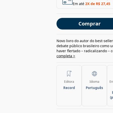
Em até
2
X de
R$ 27,45
Comprar
Novo livro do autor do best-selle
debate público brasileiro como u
haver flertado – radicalizando –
completa >
Editora
Idioma
En
Record
Português
(