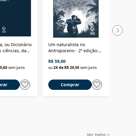
a, ou Dicionário
Um naturalista no
A vora
 ciências, das
Antropoceno - 2ª edição:
fícios - Vol. 7:
Um biólogo em busca do
R$ 59,00
R$ 58,0
material
selvagem
5,60
sem juros
ou
2
X de
R$ 29,50
sem juros
ou
2
X d
rar
Comprar
C
Ver todos
>