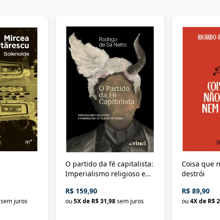
O partido da fé capitalista:
Coisa que n
Imperialismo religioso e
destrói
dominação de classe no
R$ 159,90
R$ 89,90
Brasil
sem juros
ou
5
X de
R$ 31,98
sem juros
ou
4
X de
R$ 2