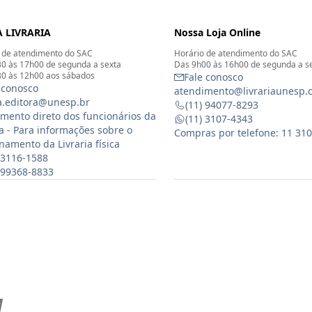
 LIVRARIA
Nossa Loja Online
 de atendimento do SAC
Horário de atendimento do SAC
0 às 17h00 de segunda a sexta
Das 9h00 às 16h00 de segunda a s
0 às 12h00 aos sábados
Fale conosco
 conosco
atendimento@livrariaunesp.
ia.editora@unesp.br
(11) 94077-8293
mento direto dos funcionários da
(11) 3107-4343
ia - Para informações sobre o
Compras por telefone: 11 31
namento da Livraria física
 3116-1588
) 99368-8833