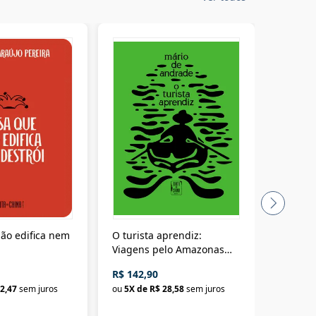
ão edifica nem
O turista aprendiz:
Coloniz
Viagens pelo Amazonas
totalita
até o Peru, pelo Madeira
crimino
R$ 142,90
R$ 69,9
até a Bolívia e por Marajó
2,47
sem juros
ou
5
X de
R$ 28,58
sem juros
ou
3
X d
até dizer chega