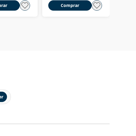
rar
Comprar
C
ar