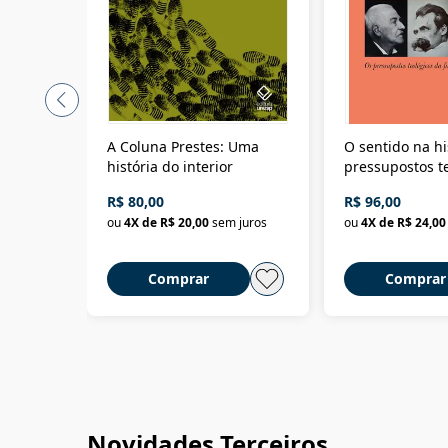
A Coluna Prestes: Uma
O sentido na hi
história do interior
pressupostos t
da filosofia da 
R$ 80,00
R$ 96,00
ou
4
X de
R$ 20,00
sem juros
ou
4
X de
R$ 24,00
Comprar
Comprar
Novidades Terceiros