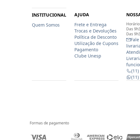
AJUDA
NOSSA
INSTITUCIONAL
Horário
Frete e Entrega
Quem Somos
Das 9h3
Trocas e Devoluções
Das 9h3
Política de Desconto
Fale
Utilização de Cupons
livrar
Pagamento
Atendi
Clube Unesp
Livrar
funcio
(11)
(11
Formas de pagamento