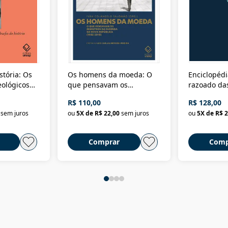
stória: Os
Os homens da moeda: O
Enciclopédi
eológicos
que pensavam os
razoado das
história
ministros da Fazenda da
artes e dos o
R$ 110,00
R$ 128,00
Nova República (1985-
Civilização 
sem juros
ou
5
X de
R$ 22,00
sem juros
ou
5
X de
R$ 2
2018)
Comprar
Comp