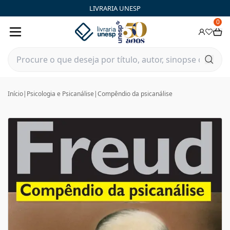
LIVRARIA UNESP
0
Início
|
Psicologia e Psicanálise
|
Compêndio da psicanálise