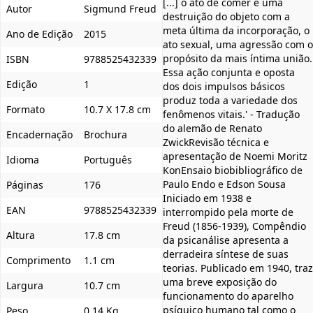
[...] o ato de comer é uma
Autor
Sigmund Freud
destruição do objeto com a
meta última da incorporação, o
Ano de Edição
2015
ato sexual, uma agressão com o
propósito da mais íntima união.
ISBN
9788525432339
Essa ação conjunta e oposta
Edição
1
dos dois impulsos básicos
produz toda a variedade dos
Formato
10.7 X 17.8 cm
fenômenos vitais.' - Tradução
do alemão de Renato
Encadernação
Brochura
ZwickRevisão técnica e
apresentação de Noemi Moritz
Idioma
Português
KonEnsaio biobibliográfico de
Paulo Endo e Edson Sousa
Páginas
176
Iniciado em 1938 e
EAN
9788525432339
interrompido pela morte de
Freud (1856-1939), Compêndio
Altura
17.8 cm
da psicanálise apresenta a
derradeira síntese de suas
Comprimento
1.1 cm
teorias. Publicado em 1940, traz
uma breve exposição do
Largura
10.7 cm
funcionamento do aparelho
psíquico humano tal como o
Peso
0,14 Kg