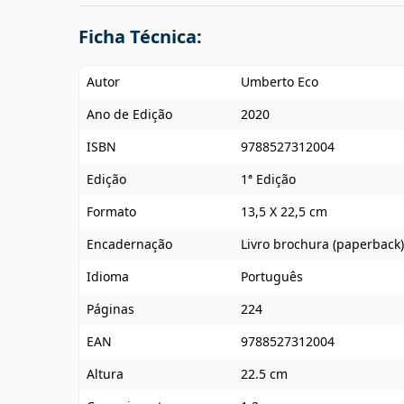
Ficha Técnica:
Autor
Umberto Eco
Ano de Edição
2020
ISBN
9788527312004
Edição
1ª Edição
Formato
13,5 X 22,5 cm
Encadernação
Livro brochura (paperback)
Idioma
Português
Páginas
224
EAN
9788527312004
Altura
22.5 cm