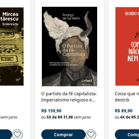
O partido da fé capitalista:
Coisa que n
Imperialismo religioso e
destrói
dominação de classe no
R$ 159,90
R$ 89,90
Brasil
sem juros
ou
5
X de
R$ 31,98
sem juros
ou
4
X de
R$ 2
Comprar
Comp