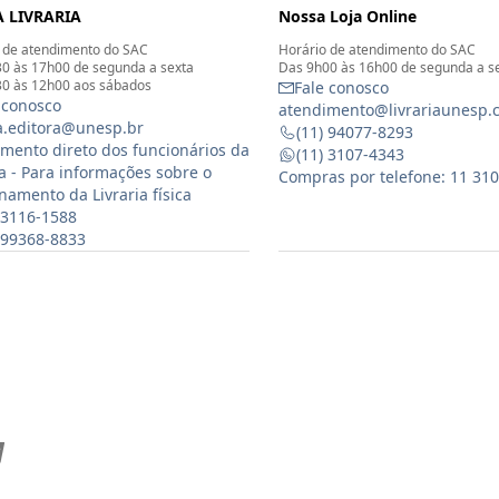
 LIVRARIA
Nossa Loja Online
 de atendimento do SAC
Horário de atendimento do SAC
0 às 17h00 de segunda a sexta
Das 9h00 às 16h00 de segunda a s
0 às 12h00 aos sábados
Fale conosco
 conosco
atendimento@livrariaunesp.
ia.editora@unesp.br
(11) 94077-8293
mento direto dos funcionários da
(11) 3107-4343
ia - Para informações sobre o
Compras por telefone: 11 31
namento da Livraria física
 3116-1588
) 99368-8833