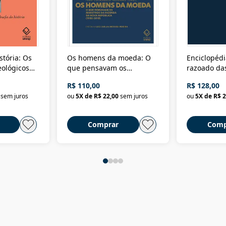
stória: Os
Os homens da moeda: O
Enciclopédi
eológicos
que pensavam os
razoado das
história
ministros da Fazenda da
artes e dos o
R$ 110,00
R$ 128,00
Nova República (1985-
Civilização 
sem juros
ou
5
X de
R$ 22,00
sem juros
ou
5
X de
R$ 2
2018)
Comprar
Comp