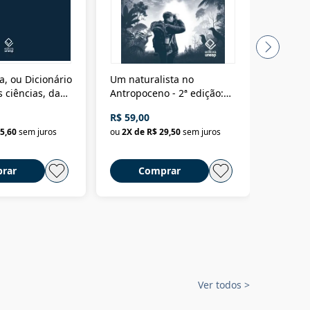
a, ou Dicionário
Um naturalista no
A vora
 ciências, das
Antropoceno - 2ª edição:
fícios - Vol. 7:
Um biólogo em busca do
R$ 59,00
R$ 58,0
material
selvagem
5,60
sem juros
ou
2
X de
R$ 29,50
sem juros
ou
2
X d
rar
Comprar
C
Ver todos
>