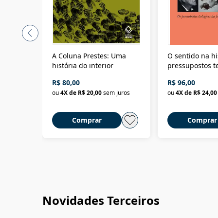
A Coluna Prestes: Uma
O sentido na hi
história do interior
pressupostos t
da filosofia da 
R$ 80,00
R$ 96,00
ou
4
X de
R$ 20,00
sem juros
ou
4
X de
R$ 24,00
Comprar
Comprar
Novidades Terceiros