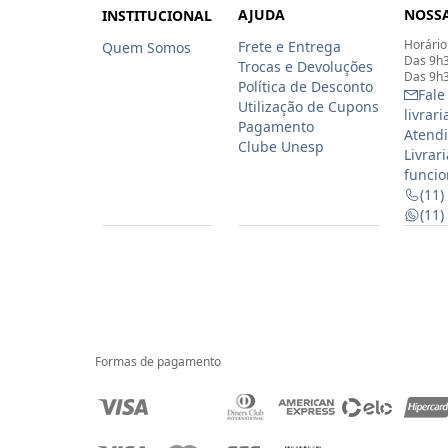
AJUDA
NOSSA
INSTITUCIONAL
Horário
Frete e Entrega
Quem Somos
Das 9h3
Trocas e Devoluções
Das 9h3
Política de Desconto
Fale
Utilização de Cupons
livrar
Pagamento
Atendi
Clube Unesp
Livrar
funcio
(11)
(11
Formas de pagamento