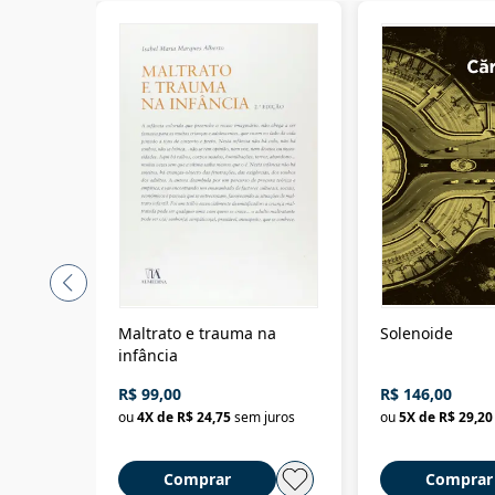
Maltrato e trauma na
Solenoide
infância
R$ 99,00
R$ 146,00
ou
4
X de
R$ 24,75
sem juros
ou
5
X de
R$ 29,20
Comprar
Comprar