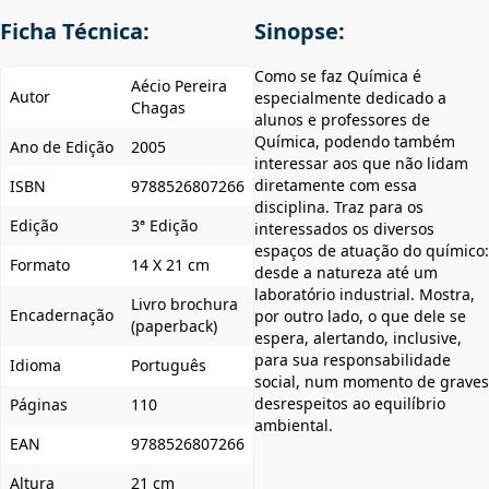
Ficha Técnica:
Sinopse:
Como se faz Química é
Aécio Pereira
Autor
especialmente dedicado a
Chagas
alunos e professores de
Química, podendo também
Ano de Edição
2005
interessar aos que não lidam
diretamente com essa
ISBN
9788526807266
disciplina. Traz para os
Edição
3ª Edição
interessados os diversos
espaços de atuação do químico:
Formato
14 X 21 cm
desde a natureza até um
laboratório industrial. Mostra,
Livro brochura
Encadernação
por outro lado, o que dele se
(paperback)
espera, alertando, inclusive,
para sua responsabilidade
Idioma
Português
social, num momento de graves
desrespeitos ao equilíbrio
Páginas
110
ambiental.
EAN
9788526807266
Altura
21 cm