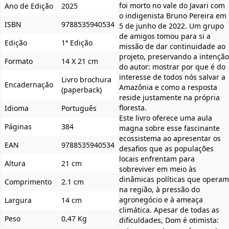
foi morto no vale do Javari com
Ano de Edição
2025
o indigenista Bruno Pereira em
ISBN
9788535940534
5 de junho de 2022. Um grupo
de amigos tomou para si a
Edição
1ª Edição
missão de dar continuidade ao
projeto, preservando a intenção
Formato
14 X 21 cm
do autor: mostrar por que é do
interesse de todos nós salvar a
Livro brochura
Encadernação
Amazônia e como a resposta
(paperback)
reside justamente na própria
floresta.
Idioma
Português
Este livro oferece uma aula
Páginas
384
magna sobre esse fascinante
ecossistema ao apresentar os
EAN
9788535940534
desafios que as populações
locais enfrentam para
Altura
21 cm
sobreviver em meio às
dinâmicas políticas que operam
Comprimento
2.1 cm
na região, à pressão do
agronegócio e à ameaça
Largura
14 cm
climática. Apesar de todas as
Peso
0,47 Kg
dificuldades, Dom é otimista: