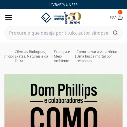
LIVRARIA UNESP
0
Ciências Biológicas,
Ecologia e
Como salvar a Amazônia:
Início
|
Exatas, Naturais e da
|
Meio
|
Uma busca mortal por
Terra
Ambiente
respostas