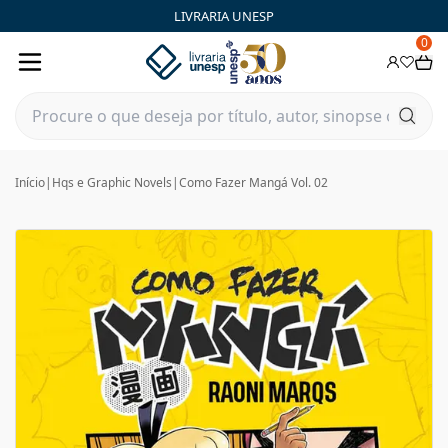
LIVRARIA UNESP
0
Início
|
Hqs e Graphic Novels
|
Como Fazer Mangá Vol. 02