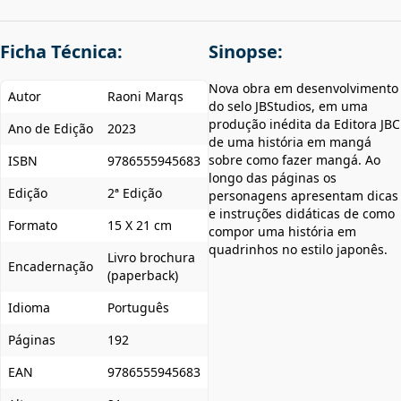
Ficha Técnica:
Sinopse:
Nova obra em desenvolvimento
Autor
Raoni Marqs
do selo JBStudios, em uma
produção inédita da Editora JBC
Ano de Edição
2023
de uma história em mangá
sobre como fazer mangá. Ao
ISBN
9786555945683
longo das páginas os
Edição
2ª Edição
personagens apresentam dicas
e instruções didáticas de como
Formato
15 X 21 cm
compor uma história em
quadrinhos no estilo japonês.
Livro brochura
Encadernação
(paperback)
Idioma
Português
Páginas
192
EAN
9786555945683