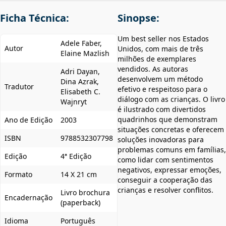
Ficha Técnica:
Sinopse:
Um best seller nos Estados
Adele Faber,
Autor
Unidos, com mais de três
Elaine Mazlish
milhões de exemplares
vendidos. As autoras
Adri Dayan,
desenvolvem um método
Dina Azrak,
Tradutor
efetivo e respeitoso para o
Elisabeth C.
diálogo com as crianças. O livro
Wajnryt
é ilustrado com divertidos
quadrinhos que demonstram
Ano de Edição
2003
situações concretas e oferecem
ISBN
9788532307798
soluções inovadoras para
problemas comuns em famílias,
Edição
4ª Edição
como lidar com sentimentos
negativos, expressar emoções,
Formato
14 X 21 cm
conseguir a cooperação das
crianças e resolver conflitos.
Livro brochura
Encadernação
(paperback)
Idioma
Português