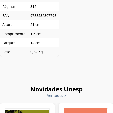
Páginas
312
EAN
9788532307798
Altura
21 cm
Comprimento
1.6 cm
Largura
14 cm
Peso
0,34 Kg
Novidades Unesp
Ver todos
>