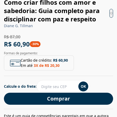
Como criar filhos com amor e
sabedoria: Guia completo para
disciplinar com paz e respeito
Diane G. Tillman
R$ 87,00
R$ 60,90
-
30
%
Formas de pagamento:
Cartão de crédito:
R$ 60,90
Em até
3
X de
R$ 20,30
Calcule o do frete:
OK
Comprar
Este é um guia de competências parentais em que a autora