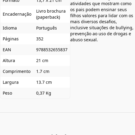
Formato
13,7 X 21 cm
atividades que mostram como
os pais podem ensinar seus
Livro brochura
Encadernação
filhos valores para lidar com os
(paperback)
mais diversos desafios,
inclusive situações de bullying,
Idioma
Português
prevenção ao uso de drogas e
Páginas
352
abuso sexual.
EAN
9788532655837
Altura
21 cm
Comprimento
1.7 cm
Largura
13.7 cm
Peso
0,37 Kg