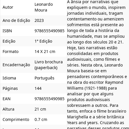
A ânsia por narrativas que
Leonardo
Autor
expliquem o mundo, inspirem
Moura
jornadas individuais, tragam
contentamento ou amenizem
Ano de Edição
2023
sofrimentos está presente ao
longo de toda a história da
ISBN
9786555490985
humanidade, mas se ampliou
Edição
1ª Edição
ao longo dos séculos 20 e 21.
Hoje, tais narrativas estão
Formato
14 X 21 cm
consolidadas em produtos
audiovisuais, como filmes e
Livro brochura
Encadernação
séries. Nesta obra, Leonardo
(paperback)
Moura baseia-se em
pensadores contemporâneos e
Idioma
Português
na obra do escritor Raymond
Williams (1921-1988) para
Páginas
144
analisar por que alguns
EAN
9786555490985
produtos audiovisuais
sobressaem a outros. Para
Altura
21 cm
tanto, enfoca o filme brasileiro
Marighella e a série britânica
Comprimento
0.7 cm
Years and years. Cruzando as
narrativas desses produtos com