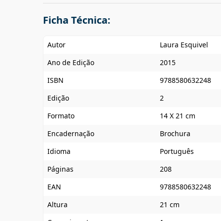
Ficha Técnica:
Autor
Laura Esquivel
Ano de Edição
2015
ISBN
9788580632248
Edição
2
Formato
14 X 21 cm
Encadernação
Brochura
Idioma
Português
Páginas
208
EAN
9788580632248
Altura
21 cm