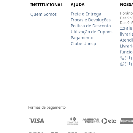
AJUDA
NOSSA
INSTITUCIONAL
Horário
Frete e Entrega
Quem Somos
Das 9h3
Trocas e Devoluções
Das 9h3
Política de Desconto
Fale
Utilização de Cupons
livrar
Pagamento
Atendi
Clube Unesp
Livrar
funcio
(11)
(11
Formas de pagamento