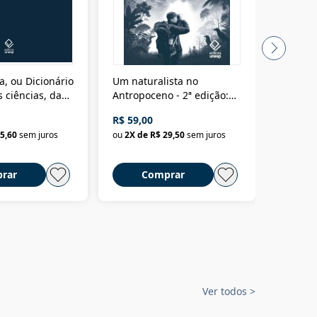
a, ou Dicionário
Um naturalista no
A vora
 ciências, das
Antropoceno - 2ª edição:
fícios - Vol. 7:
Um biólogo em busca do
R$ 59,00
R$ 58,0
material
selvagem
5,60
sem juros
ou
2
X de
R$ 29,50
sem juros
ou
2
X d
rar
Comprar
C
Ver todos
>