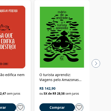
ão edifica nem
O turista aprendiz:
Coloniz
Viagens pelo Amazonas
totalita
até o Peru, pelo Madeira
crimino
R$ 142,90
R$ 69,9
até a Bolívia e por Marajó
2,47
sem juros
ou
5
X de
R$ 28,58
sem juros
ou
3
X d
até dizer chega
rar
Comprar
C