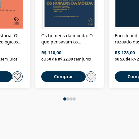
stória: Os
Os homens da moeda: O
Enciclopédi
eológicos
que pensavam os
razoado das
história
ministros da Fazenda da
artes e dos o
R$ 110,00
R$ 128,00
Nova República (1985-
Civilização 
sem juros
ou
5
X de
R$ 22,00
sem juros
ou
5
X de
R$ 2
2018)
Comprar
Comp