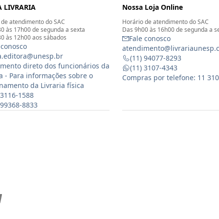
 LIVRARIA
Nossa Loja Online
 de atendimento do SAC
Horário de atendimento do SAC
0 às 17h00 de segunda a sexta
Das 9h00 às 16h00 de segunda a s
0 às 12h00 aos sábados
Fale conosco
 conosco
atendimento@livrariaunesp.
ia.editora@unesp.br
(11) 94077-8293
mento direto dos funcionários da
(11) 3107-4343
ia - Para informações sobre o
Compras por telefone: 11 31
namento da Livraria física
 3116-1588
) 99368-8833