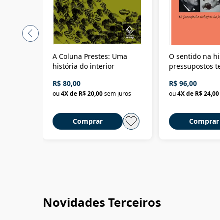
A Coluna Prestes: Uma
O sentido na hi
história do interior
pressupostos t
da filosofia da 
R$ 80,00
R$ 96,00
ou
4
X de
R$ 20,00
sem juros
ou
4
X de
R$ 24,00
Comprar
Comprar
Novidades Terceiros