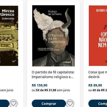
O partido da fé capitalista:
Coisa que n
Imperialismo religioso e
destrói
dominação de classe no
R$ 159,90
R$ 89,90
Brasil
sem juros
ou
5
X de
R$ 31,98
sem juros
ou
4
X de
R$ 2
Comprar
Comp