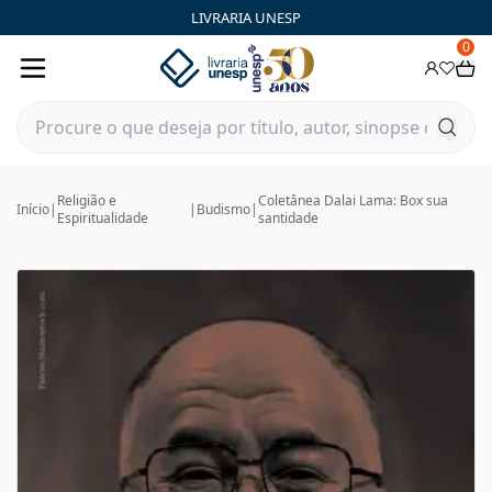
LIVRARIA UNESP
0
Religião e
Coletânea Dalai Lama: Box sua
Início
|
|
Budismo
|
Espiritualidade
santidade