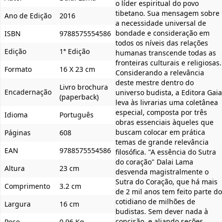
o líder espiritual do povo
tibetano. Sua mensagem sobre
Ano de Edição
2016
a necessidade universal de
bondade e consideração em
ISBN
9788575554586
todos os níveis das relações
Edição
1ª Edição
humanas transcende todas as
fronteiras culturais e religiosas.
Formato
16 X 23 cm
Considerando a relevância
deste mestre dentro do
Livro brochura
Encadernação
universo budista, a Editora Gaia
(paperback)
leva às livrarias uma coletânea
especial, composta por três
Idioma
Português
obras essenciais àqueles que
buscam colocar em prática
Páginas
608
temas de grande relevância
EAN
9788575554586
filosófica. "A essência do Sutra
do coração" Dalai Lama
Altura
23 cm
desvenda magistralmente o
Sutra do Coração, que há mais
Comprimento
3.2 cm
de 2 mil anos tem feito parte do
cotidiano de milhões de
Largura
16 cm
budistas. Sem dever nada à
concisão, e aliando seções
Peso
0,96 Kg