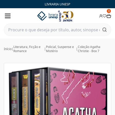
LIVRARIA UNESP
0
Literatura, Ficção e
Policial, Suspense e
Coleção Agatha
Início
|
|
|
Romance
Mistério
Christie - Box 7