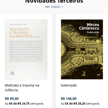
Novidades Terceiros
Ver todos
>
Maltrato e trauma na
Solenoide
infância
R$ 99,00
R$ 146,00
ou
4
X de
R$ 24,75
sem juros
ou
5
X de
R$ 29,20
sem juros