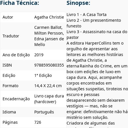
Ficha Técnica:
Sinopse:
Livro 1 - A Casa Torta
Autor
Agatha Christie
Livro 2 - Um pressentimento
funesto
Carmen Ballot,
Livro 3 - Assassinato na casa do
Milton Persson,
Tradutor
pastor
Edna Jansen de
A editora HarperCollins tem o
Mello
orgulho de apresentar aos
leitores as melhores histórias
Ano de Edição
2019
de Agatha Christie, a
ISBN
9788595080355
eterna Rainha do Crime, em um
box com edições de luxo em
Edição
1ª Edição
capa dura. Aqui, acompanhe
corpos encontrados em
Formato
14,4 X 22,4 cm
situações suspeitas, tiroteios no
escuro e pessoas
Livro capa dura
Encadernação
desaparecendo sem deixarem
(hardcover)
vestígios — mas, não se
engane: definitivamente não há
Idioma
Português
mistério sem solução.
Páginas
726
Criadora de algumas das