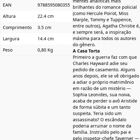
mentes analíticas mais
EAN
9788595080355
brilhantes do romance policial
(como Hercule Poirot, Miss
Altura
22.4 cm
Marple, Tommy e Tuppence,
entre outros), Agatha Christie é,
Comprimento
3.5 cm
e sempre será, a inspiração
máxima para todos os autores
Largura
14.4 cm
do gênero.
Peso
0,80 Kg
A Casa Torta
Primeiro a guerra faz com que
Charles Hayward adie seu
pedido de casamento. Alguns
anos depois, ele se vê obrigado
a adiar o próprio matrimônio
em razão de um mistério ―
Sophia Leonides, sua noiva,
acaba de perder o avô Aristide
de forma súbita e um tanto
suspeita. Teria sido um
assassinato? O escândalo
poderia arruinar o nome da
família. Instruído pelo pai e
pelo inspetor-chefe Taverner ―