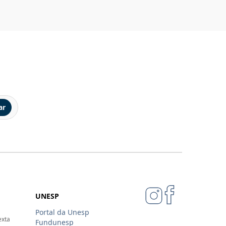
ar
UNESP
Portal da Unesp
exta
Fundunesp