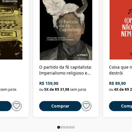
O partido da fé capitalista:
Coisa que n
Imperialismo religioso e
destrói
dominação de classe no
R$ 159,90
R$ 89,90
Brasil
sem juros
ou
5
X de
R$ 31,98
sem juros
ou
4
X de
R$ 2
Comprar
Comp