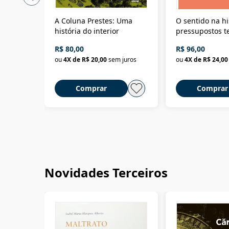
A Coluna Prestes: Uma
O sentido na hi
história do interior
pressupostos t
da filosofia da 
R$ 80,00
R$ 96,00
ou
4
X de
R$ 20,00
sem juros
ou
4
X de
R$ 24,00
Comprar
Comprar
Novidades Terceiros