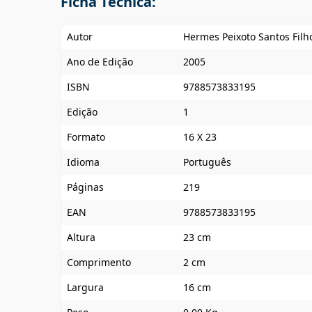
Ficha Técnica:
Autor
Hermes Peixoto Santos Filh
Ano de Edição
2005
ISBN
9788573833195
Edição
1
Formato
16 X 23
Idioma
Português
Páginas
219
EAN
9788573833195
Altura
23 cm
Comprimento
2 cm
Largura
16 cm