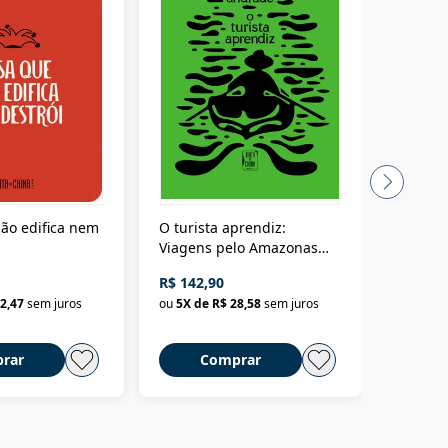
ão edifica nem
O turista aprendiz:
Coloniz
Viagens pelo Amazonas
totalita
até o Peru, pelo Madeira
crimino
R$ 142,90
R$ 69,9
até a Bolívia e por Marajó
2,47
sem juros
ou
5
X de
R$ 28,58
sem juros
ou
3
X d
até dizer chega
rar
Comprar
C