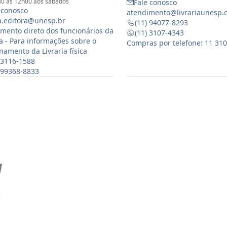
0 às 12h00 aos sábados
Fale conosco
 conosco
atendimento@livrariaunesp.
ia.editora@unesp.br
(11) 94077-8293
mento direto dos funcionários da
(11) 3107-4343
ia - Para informações sobre o
Compras por telefone: 11 31
namento da Livraria física
 3116-1588
) 99368-8833