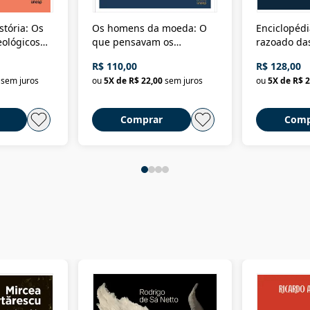
stória: Os
Os homens da moeda: O
Enciclopédi
eológicos
que pensavam os
razoado das
história
ministros da Fazenda da
artes e dos o
R$ 110,00
R$ 128,00
Nova República (1985-
Civilização 
sem juros
ou
5
X de
R$ 22,00
sem juros
ou
5
X de
R$ 2
2018)
Comprar
Comp