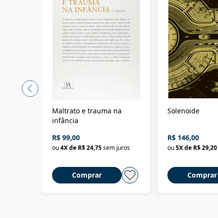
Maltrato e trauma na
Solenoide
infância
R$ 99,00
R$ 146,00
ou
4
X de
R$ 24,75
sem juros
ou
5
X de
R$ 29,20
Comprar
Comprar