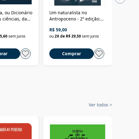
a, ou Dicionário
Um naturalista no
A vora
 ciências, das
Antropoceno - 2ª edição:
fícios - Vol. 7:
Um biólogo em busca do
R$ 59,00
R$ 58,0
material
selvagem
5,60
sem juros
ou
2
X de
R$ 29,50
sem juros
ou
2
X d
rar
Comprar
C
Ver todos
>