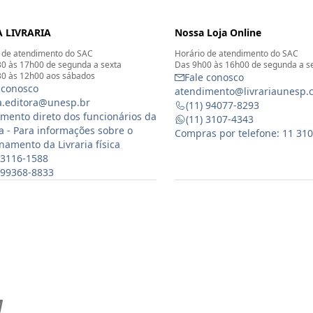
 LIVRARIA
Nossa Loja Online
 de atendimento do SAC
Horário de atendimento do SAC
0 às 17h00 de segunda a sexta
Das 9h00 às 16h00 de segunda a s
0 às 12h00 aos sábados
Fale conosco
 conosco
atendimento@livrariaunesp.
ia.editora@unesp.br
(11) 94077-8293
mento direto dos funcionários da
(11) 3107-4343
ia - Para informações sobre o
Compras por telefone: 11 31
namento da Livraria física
 3116-1588
) 99368-8833