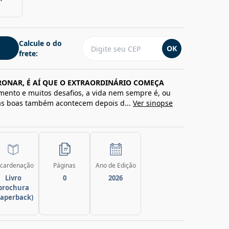
Calcule o do
OK
frete:
ONAR, É AÍ QUE O EXTRAORDINÁRIO COMEÇA
mento e muitos desafios, a vida nem sempre é, ou
isas boas também acontecem depois d...
Ver sinopse
cardenação
Páginas
Ano de Edição
Livro
0
2026
brochura
paperback)