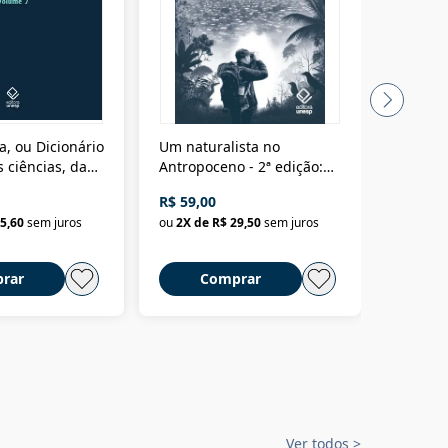
a, ou Dicionário
Um naturalista no
A vora
 ciências, das
Antropoceno - 2ª edição:
fícios - Vol. 7:
Um biólogo em busca do
R$ 59,00
R$ 58,0
material
selvagem
5,60
sem juros
ou
2
X de
R$ 29,50
sem juros
ou
2
X d
rar
Comprar
C
Ver todos
>