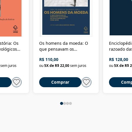
stória: Os
Os homens da moeda: O
Enciclopédi
eológicos
que pensavam os
razoado das
história
ministros da Fazenda da
artes e dos o
R$ 110,00
R$ 128,00
Nova República (1985-
Civilização 
sem juros
ou
5
X de
R$ 22,00
sem juros
ou
5
X de
R$ 2
2018)
Comprar
Comp