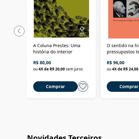
A Coluna Prestes: Uma
O sentido na hi
história do interior
pressupostos t
da filosofia da 
R$ 80,00
R$ 96,00
ou
4
X de
R$ 20,00
sem juros
ou
4
X de
R$ 24,00
Comprar
Comprar
Novidades Terceiros