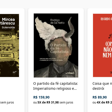
O partido da fé capitalista:
Coisa que n
Imperialismo religioso e
destrói
dominação de classe no
R$ 159,90
R$ 89,90
Brasil
sem juros
ou
5
X de
R$ 31,98
sem juros
ou
4
X de
R$ 2