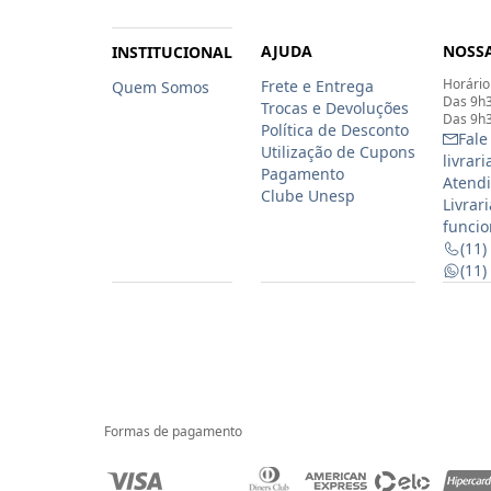
AJUDA
NOSSA
INSTITUCIONAL
Horário
Frete e Entrega
Quem Somos
Das 9h3
Trocas e Devoluções
Das 9h3
Política de Desconto
Fale
Utilização de Cupons
livrar
Pagamento
Atendi
Clube Unesp
Livrar
funcio
(11)
(11
Formas de pagamento