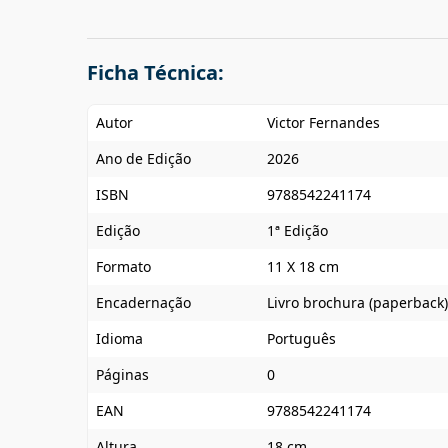
Ficha Técnica:
Autor
Victor Fernandes
Ano de Edição
2026
ISBN
9788542241174
Edição
1ª Edição
Formato
11 X 18 cm
Encadernação
Livro brochura (paperback)
Idioma
Português
Páginas
0
EAN
9788542241174
Altura
18 cm