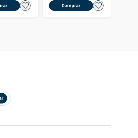
rar
Comprar
C
ar