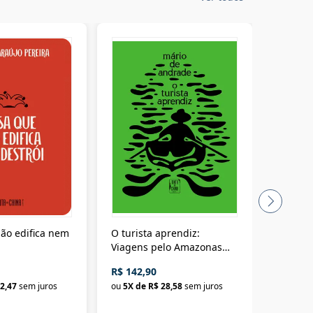
ão edifica nem
O turista aprendiz:
Coloniz
Viagens pelo Amazonas
totalita
até o Peru, pelo Madeira
crimino
R$ 142,90
R$ 69,9
até a Bolívia e por Marajó
2,47
sem juros
ou
5
X de
R$ 28,58
sem juros
ou
3
X d
até dizer chega