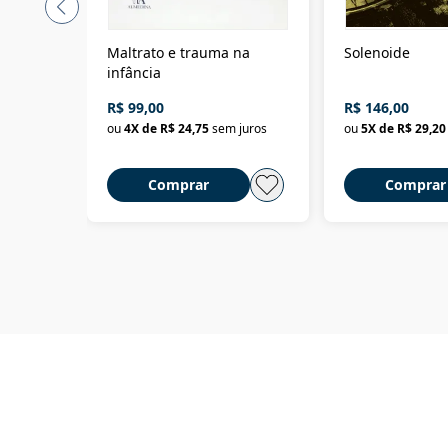
Maltrato e trauma na
Solenoide
infância
R$ 99,00
R$ 146,00
ou
4
X de
R$ 24,75
sem juros
ou
5
X de
R$ 29,20
Comprar
Comprar