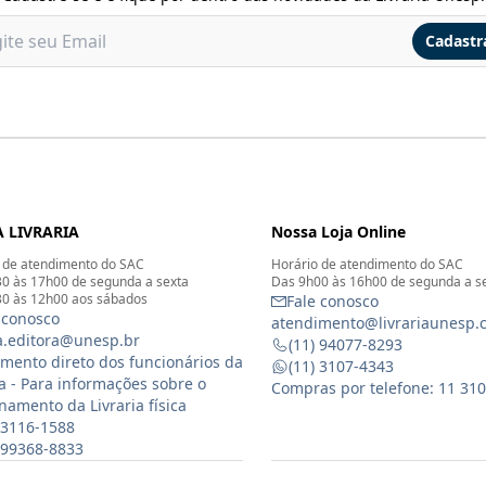
Cadastr
 LIVRARIA
Nossa Loja Online
 de atendimento do SAC
Horário de atendimento do SAC
0 às 17h00 de segunda a sexta
Das 9h00 às 16h00 de segunda a s
0 às 12h00 aos sábados
Fale conosco
 conosco
atendimento@livrariaunesp.
ia.editora@unesp.br
(11) 94077-8293
mento direto dos funcionários da
(11) 3107-4343
ia - Para informações sobre o
Compras por telefone: 11 31
namento da Livraria física
 3116-1588
) 99368-8833