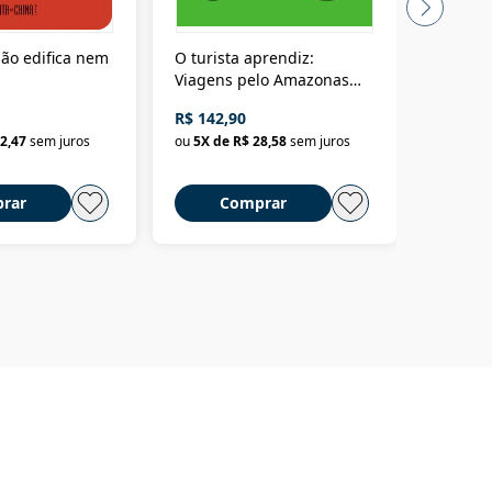
ão edifica nem
O turista aprendiz:
Coloniz
Viagens pelo Amazonas
totalita
até o Peru, pelo Madeira
crimino
R$ 142,90
R$ 69,9
até a Bolívia e por Marajó
2,47
sem juros
ou
5
X de
R$ 28,58
sem juros
ou
3
X d
até dizer chega
rar
Comprar
C