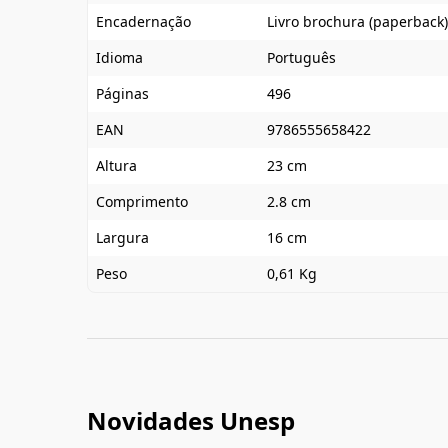
Encadernação
Livro brochura (paperback)
Idioma
Português
Páginas
496
EAN
9786555658422
Altura
23 cm
Comprimento
2.8 cm
Largura
16 cm
Peso
0,61 Kg
Novidades Unesp