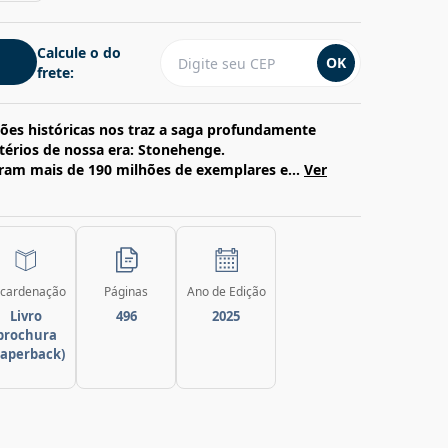
Calcule o do
OK
frete:
ões históricas nos traz a saga profundamente
érios de nossa era: Stonehenge.
deram mais de 190 milhões de exemplares e...
Ver
cardenação
Páginas
Ano de Edição
Livro
496
2025
brochura
paperback)