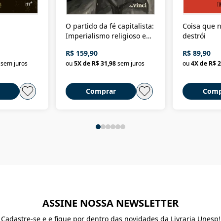
O partido da fé capitalista:
Coisa que n
Imperialismo religioso e
destrói
dominação de classe no
R$ 159,90
R$ 89,90
Brasil
sem juros
ou
5
X de
R$ 31,98
sem juros
ou
4
X de
R$ 2
Comprar
Comp
ASSINE NOSSA NEWSLETTER
Cadastre-se e e fique por dentro das novidades da Livraria Unesp!