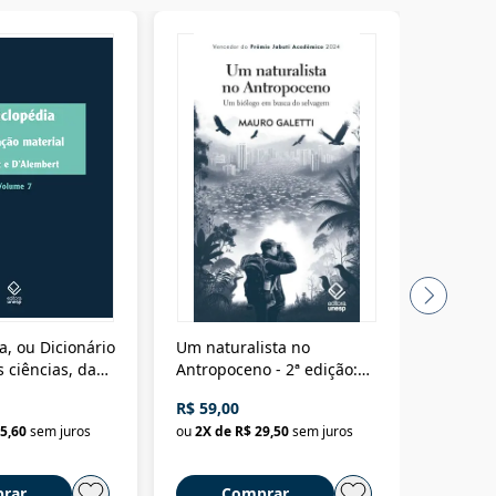
a, ou Dicionário
Um naturalista no
A vora
 ciências, das
Antropoceno - 2ª edição:
fícios - Vol. 7:
Um biólogo em busca do
R$ 59,00
R$ 58,0
material
selvagem
5,60
sem juros
ou
2
X de
R$ 29,50
sem juros
ou
2
X d
rar
Comprar
C