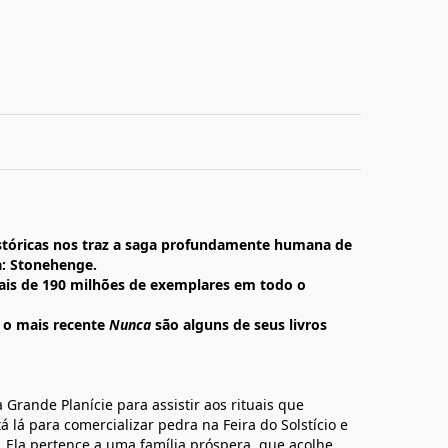
istóricas nos traz a saga profundamente humana de
a: Stonehenge.
mais de 190 milhões de exemplares em todo o
 o mais recente
Nunca
são alguns de seus livros
 Grande Planície para assistir aos rituais que
 lá para comercializar pedra na Feira do Solstício e
 Ela pertence a uma família próspera, que acolhe