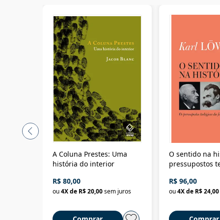
A Coluna Prestes: Uma
O sentido na hi
história do interior
pressupostos t
da filosofia da 
R$ 80,00
R$ 96,00
ou
4
X de
R$ 20,00
sem juros
ou
4
X de
R$ 24,00
Comprar
Comprar