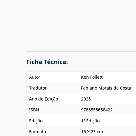
Ficha Técnica:
Autor
Ken Follett
Tradutor
Fabiano Morais da Costa
Ano de Edição
2025
ISBN
9786555658422
Edição
1ª Edição
Formato
16 X 23 cm