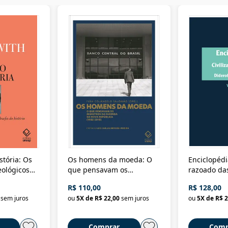
stória: Os
Os homens da moeda: O
Enciclopédi
eológicos
que pensavam os
razoado das
história
ministros da Fazenda da
artes e dos o
R$ 110,00
R$ 128,00
Nova República (1985-
Civilização 
sem juros
ou
5
X de
R$ 22,00
sem juros
ou
5
X de
R$ 2
2018)
Comprar
Comp