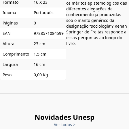
Formato
16 X 23
os méritos epistemológicos das
diferentes alegações de
Idioma
Português
conhecimento já produzidas
sob o manto genérico da
Páginas
0
designação “sociologia”? Renan
Springer de Freitas responde a
EAN
9788571084599
essas perguntas ao longo do
livro.
Altura
23 cm
Comprimento
1.5 cm
Largura
16 cm
Peso
0,00 Kg
Novidades Unesp
Ver todos
>