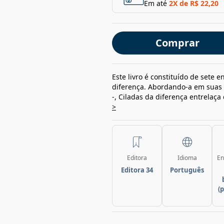
Em até
2
X de
R$ 22,20
Comprar
Este livro é constituído de sete
diferença. Abordando-a em suas vár
-, Ciladas da diferença entrelaça
>
Editora
Idioma
En
Editora 34
Português
(