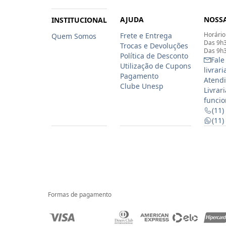
AJUDA
NOSSA
INSTITUCIONAL
Horário
Frete e Entrega
Quem Somos
Das 9h3
Trocas e Devoluções
Das 9h3
Política de Desconto
Fale
Utilização de Cupons
livrar
Pagamento
Atendi
Clube Unesp
Livrar
funcio
(11)
(11
Formas de pagamento