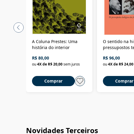
A Coluna Prestes: Uma
O sentido na hi
história do interior
pressupostos t
da filosofia da 
R$ 80,00
R$ 96,00
ou
4
X de
R$ 20,00
sem juros
ou
4
X de
R$ 24,00
Comprar
Comprar
Novidades Terceiros