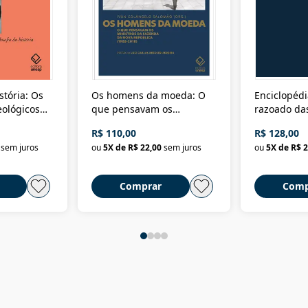
stória: Os
Os homens da moeda: O
Enciclopédi
eológicos
que pensavam os
razoado das
história
ministros da Fazenda da
artes e dos o
R$ 110,00
R$ 128,00
Nova República (1985-
Civilização 
sem juros
ou
5
X de
R$ 22,00
sem juros
ou
5
X de
R$ 2
2018)
Comprar
Comp