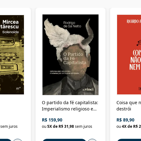
O partido da fé capitalista:
Coisa que n
Imperialismo religioso e
destrói
dominação de classe no
R$ 159,90
R$ 89,90
Brasil
sem juros
ou
5
X de
R$ 31,98
sem juros
ou
4
X de
R$ 2