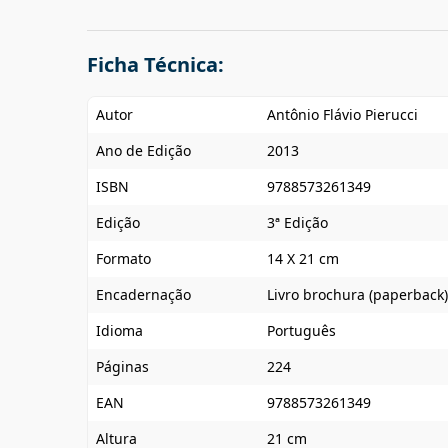
Ficha Técnica:
Autor
Antônio Flávio Pierucci
Ano de Edição
2013
ISBN
9788573261349
Edição
3ª Edição
Formato
14 X 21 cm
Encadernação
Livro brochura (paperback)
Idioma
Português
Páginas
224
EAN
9788573261349
Altura
21 cm