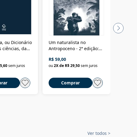
a, ou Dicionário
Um naturalista no
A vora
 ciências, das
Antropoceno - 2ª edição:
fícios - Vol. 7:
Um biólogo em busca do
R$ 59,00
R$ 58,0
material
selvagem
5,60
sem juros
ou
2
X de
R$ 29,50
sem juros
ou
2
X d
rar
Comprar
C
Ver todos
>