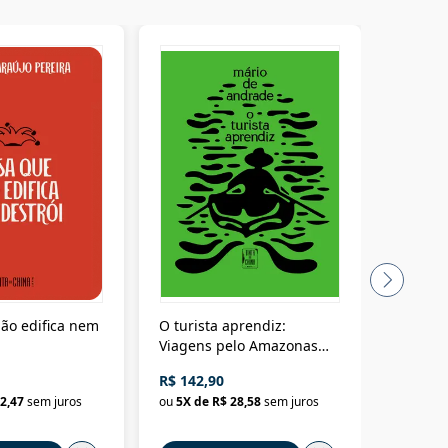
ão edifica nem
O turista aprendiz:
Coloniz
Viagens pelo Amazonas
totalita
até o Peru, pelo Madeira
crimino
R$ 142,90
R$ 69,9
até a Bolívia e por Marajó
2,47
sem juros
ou
5
X de
R$ 28,58
sem juros
ou
3
X d
até dizer chega