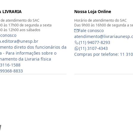
 LIVRARIA
Nossa Loja Online
 de atendimento do SAC
Horário de atendimento do SAC
0 às 17h00 de segunda a sexta
Das 9h00 às 16h00 de segunda a s
0 às 12h00 aos sábados
Fale conosco
 conosco
atendimento@livrariaunesp.
ia.editora@unesp.br
(11) 94077-8293
mento direto dos funcionários da
(11) 3107-4343
ia - Para informações sobre o
Compras por telefone: 11 31
namento da Livraria física
 3116-1588
) 99368-8833