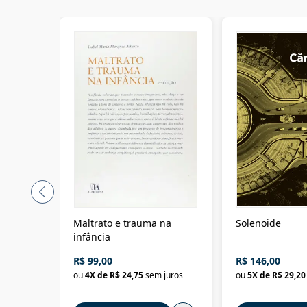
Maltrato e trauma na
Solenoide
infância
R$ 99,00
R$ 146,00
ou
4
X de
R$ 24,75
sem juros
ou
5
X de
R$ 29,20