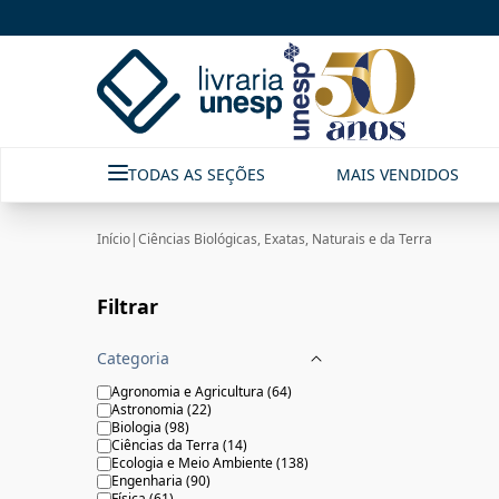
CIÊNCIAS BIOLÓGICAS, EXATAS, NATURAIS E DA TERRA | Livr
TODAS AS SEÇÕES
MAIS VENDIDOS
Início
|
Ciências Biológicas, Exatas, Naturais e da Terra
Filtrar
Categoria
Agronomia e Agricultura
(
64
)
Astronomia
(
22
)
Biologia
(
98
)
Ciências da Terra
(
14
)
Ecologia e Meio Ambiente
(
138
)
Engenharia
(
90
)
Física
(
61
)