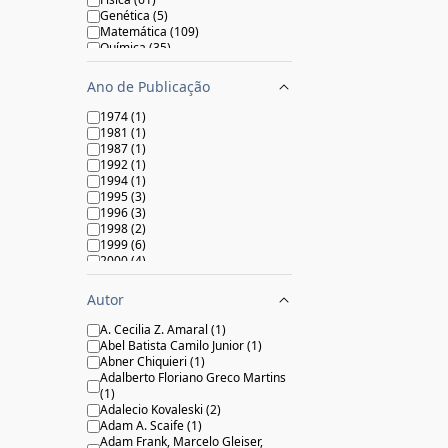
Genética
(
5
)
Matemática
(
109
)
Química
(
35
)
Veterinária e Zootecnia
(
20
)
Ano de Publicação
1974
(
1
)
1981
(
1
)
1987
(
1
)
1992
(
1
)
1994
(
1
)
1995
(
3
)
1996
(
3
)
1998
(
2
)
1999
(
6
)
2000
(
4
)
2001
(
10
)
2002
(
15
)
Autor
2003
(
16
)
2004
(
22
)
A. Cecilia Z. Amaral
(
1
)
2005
(
27
)
Abel Batista Camilo Junior
(
1
)
2006
(
27
)
Abner Chiquieri
(
1
)
2007
(
29
)
Adalberto Floriano Greco Martins
2008
(
45
)
(
1
)
2009
(
46
)
Adalecio Kovaleski
(
2
)
2010
(
38
)
Adam A. Scaife
(
1
)
2011
(
47
)
Adam Frank, Marcelo Gleiser,