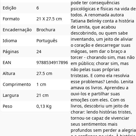
pode ter consequências
Edição
6
psicológicas e físicas na vida de
todos. A renomada autora
Formato
21 X 27.5 cm
Tatiana Belinky conta a história
de Lenita, que acabou
Encadernação
Brochura
descobrindo, ou quem sabe
inventando, um jeito de aliviar
Idioma
Português
o coração e descarregar suas
mágoas, sem dar o braço a
Páginas
24
torcer - chorando sim, mas não
EAN
9788534917896
em público; chorar sim, mas
não pelas suas próprias
Altura
27.5 cm
tristezas. E como ela resolvia
esse problemas? Lendo. Lenita
Comprimento
1 cm
amava os livros. Aprendeu a
ouvi-los e partilhar suas
Largura
21 cm
emoções com eles. Com os
livros, descobriu um jeito de
Peso
0,13 Kg
chorar: lendo histórias tristes,
tornou-se capaz de vivenciar
seus sentimentos mais
profundos sem perder a alegria