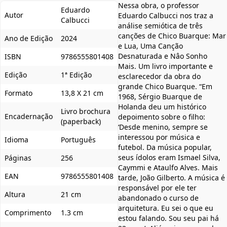
Nessa obra, o professor
Eduardo
Autor
Eduardo Calbucci nos traz a
Calbucci
análise semiótica de três
canções de Chico Buarque: Mar
Ano de Edição
2024
e Lua, Uma Canção
Desnaturada e Nâo Sonho
ISBN
9786555801408
Mais. Um livro importante e
Edição
1ª Edição
esclarecedor da obra do
grande Chico Buarque. “Em
Formato
13,8 X 21 cm
1968, Sérgio Buarque de
Holanda deu um histórico
Livro brochura
Encadernação
depoimento sobre o filho:
(paperback)
‘Desde menino, sempre se
interessou por música e
Idioma
Português
futebol. Da música popular,
seus ídolos eram Ismael Silva,
Páginas
256
Caymmi e Ataulfo Alves. Mais
EAN
9786555801408
tarde, João Gilberto. A música é
responsável por ele ter
Altura
21 cm
abandonado o curso de
arquitetura. Eu sei o que eu
Comprimento
1.3 cm
estou falando. Sou seu pai há