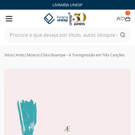
LIVRARIA UNESP
0
Início
|
Artes
|
Música
|
Chico Buarque - A Transgressão em Três Canções