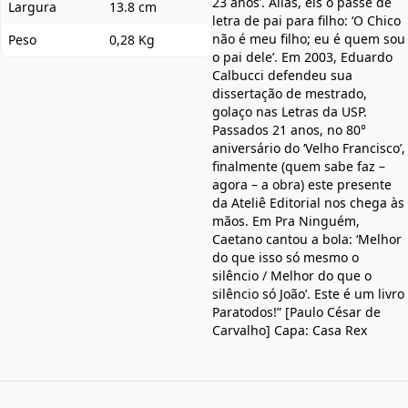
23 anos’. Aliás, eis o passe de
Largura
13.8 cm
letra de pai para filho: ‘O Chico
não é meu filho; eu é quem sou
Peso
0,28 Kg
o pai dele’. Em 2003, Eduardo
Calbucci defendeu sua
dissertação de mestrado,
golaço nas Letras da USP.
Passados 21 anos, no 80°
aniversário do ‘Velho Francisco’,
finalmente (quem sabe faz –
agora – a obra) este presente
da Ateliê Editorial nos chega às
mãos. Em Pra Ninguém,
Caetano cantou a bola: ‘Melhor
do que isso só mesmo o
silêncio / Melhor do que o
silêncio só João’. Este é um livro
Paratodos!” [Paulo César de
Carvalho] Capa: Casa Rex