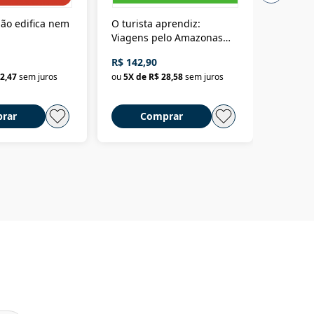
ão edifica nem
O turista aprendiz:
Coloniz
Viagens pelo Amazonas
totalita
até o Peru, pelo Madeira
crimino
R$ 142,90
R$ 69,9
até a Bolívia e por Marajó
2,47
sem juros
ou
5
X de
R$ 28,58
sem juros
ou
3
X d
até dizer chega
rar
Comprar
C