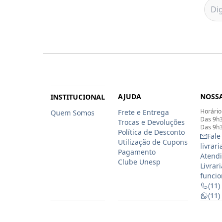
AJUDA
NOSSA
INSTITUCIONAL
Horário
Frete e Entrega
Quem Somos
Das 9h3
Trocas e Devoluções
Das 9h3
Política de Desconto
Fale
Utilização de Cupons
livrar
Pagamento
Atendi
Clube Unesp
Livrar
funcio
(11)
(11