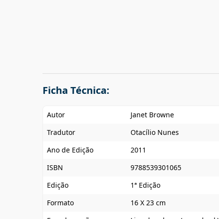
Ficha Técnica:
Autor
Janet Browne
Tradutor
Otacílio Nunes
Ano de Edição
2011
ISBN
9788539301065
Edição
1ª Edição
Formato
16 X 23 cm