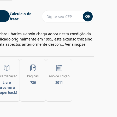
Calcule o do
OK
frete:
obre Charles Darwin chega agora nesta coedição da
licado originalmente em 1995, este extenso trabalho
ela aspectos anteriormente descon...
Ver sinopse
cardenação
Páginas
Ano de Edição
Livro
736
2011
brochura
paperback)