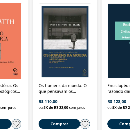
stória: Os
Os homens da moeda: O
Enciclopédi
eológicos
que pensavam os
razoado das
história
ministros da Fazenda da
artes e dos o
R$ 110,00
R$ 128,00
Nova República (1985-
Civilização 
sem juros
ou
5
X de
R$ 22,00
sem juros
ou
5
X de
R$ 2
2018)
Comprar
Comp