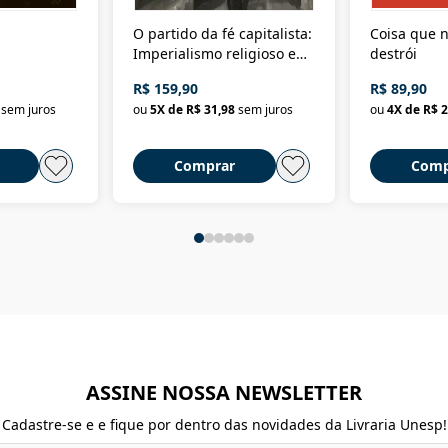
O partido da fé capitalista:
Coisa que n
Imperialismo religioso e
destrói
dominação de classe no
R$ 159,90
R$ 89,90
Brasil
sem juros
ou
5
X de
R$ 31,98
sem juros
ou
4
X de
R$ 2
Comprar
Comp
ASSINE NOSSA NEWSLETTER
Cadastre-se e e fique por dentro das novidades da Livraria Unesp!