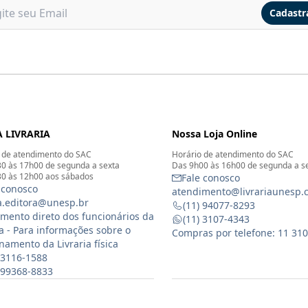
Cadastr
 LIVRARIA
Nossa Loja Online
 de atendimento do SAC
Horário de atendimento do SAC
0 às 17h00 de segunda a sexta
Das 9h00 às 16h00 de segunda a s
0 às 12h00 aos sábados
Fale conosco
 conosco
atendimento@livrariaunesp.
ia.editora@unesp.br
(11) 94077-8293
mento direto dos funcionários da
(11) 3107-4343
ia - Para informações sobre o
Compras por telefone: 11 31
namento da Livraria física
 3116-1588
) 99368-8833