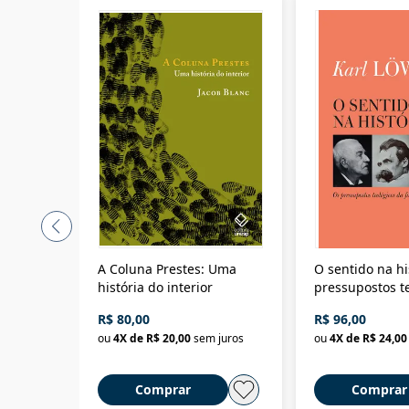
A Coluna Prestes: Uma
O sentido na hi
história do interior
pressupostos t
da filosofia da 
R$ 80,00
R$ 96,00
ou
4
X de
R$ 20,00
sem juros
ou
4
X de
R$ 24,00
Comprar
Comprar