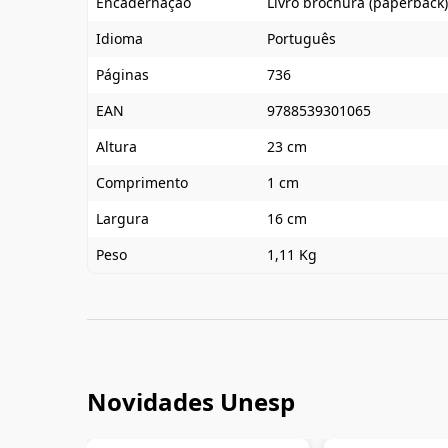
Encadernação
Livro brochura (paperback)
Idioma
Português
Páginas
736
EAN
9788539301065
Altura
23 cm
Comprimento
1 cm
Largura
16 cm
Peso
1,11 Kg
Novidades Unesp