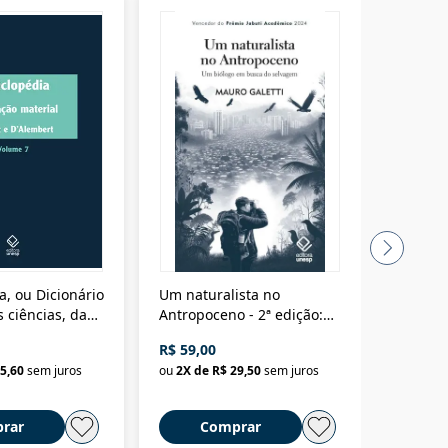
a, ou Dicionário
Um naturalista no
A vora
 ciências, das
Antropoceno - 2ª edição:
fícios - Vol. 7:
Um biólogo em busca do
R$ 59,00
R$ 58,0
material
selvagem
5,60
sem juros
ou
2
X de
R$ 29,50
sem juros
ou
2
X d
rar
Comprar
C