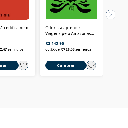
ão edifica nem
O turista aprendiz:
Coloniz
Viagens pelo Amazonas
totalita
até o Peru, pelo Madeira
crimino
R$ 142,90
R$ 69,9
até a Bolívia e por Marajó
2,47
sem juros
ou
5
X de
R$ 28,58
sem juros
ou
3
X d
até dizer chega
rar
Comprar
C