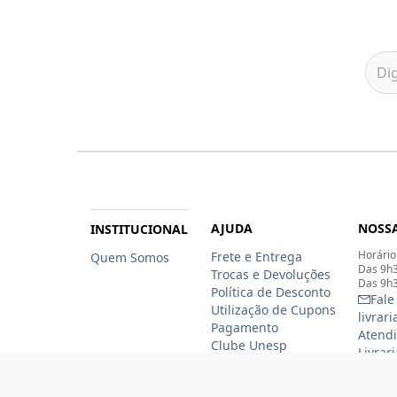
AJUDA
NOSSA
INSTITUCIONAL
Horário
Frete e Entrega
Quem Somos
Das 9h3
Trocas e Devoluções
Das 9h3
Política de Desconto
Fale
Utilização de Cupons
livrar
Pagamento
Atendi
Clube Unesp
Livrar
funcio
(11)