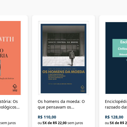
stória: Os
Os homens da moeda: O
Enciclopédi
eológicos
que pensavam os
razoado das
história
ministros da Fazenda da
artes e dos o
R$ 110,00
R$ 128,00
Nova República (1985-
Civilização 
sem juros
ou
5
X de
R$ 22,00
sem juros
ou
5
X de
R$ 2
2018)