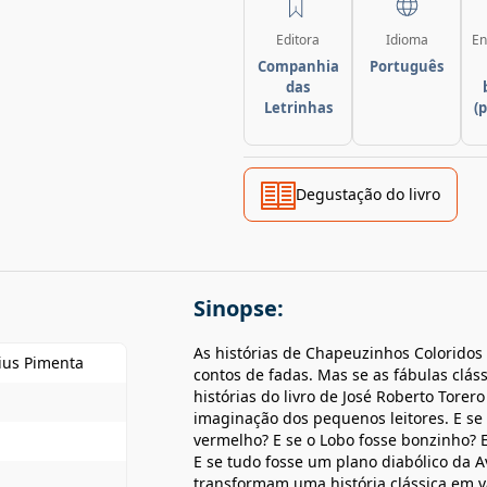
Editora
Idioma
En
Companhia
Português
das
Letrinhas
(
Degustação do livro
Sinopse:
As histórias de Chapeuzinhos Coloridos
ius Pimenta
contos de fadas. Mas se as fábulas cláss
histórias do livro de José Roberto Tore
imaginação dos pequenos leitores. E s
vermelho? E se o Lobo fosse bonzinho?
E se tudo fosse um plano diabólico da 
transformam uma história clássica em vá