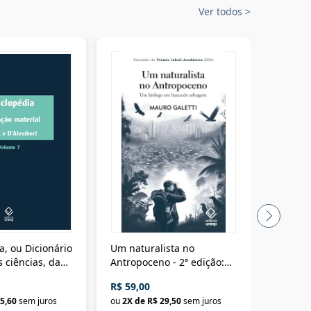
Ver todos
>
a, ou Dicionário
Um naturalista no
A vora
 ciências, das
Antropoceno - 2ª edição:
fícios - Vol. 7:
Um biólogo em busca do
R$ 59,00
R$ 58,0
material
selvagem
5,60
sem juros
ou
2
X de
R$ 29,50
sem juros
ou
2
X d