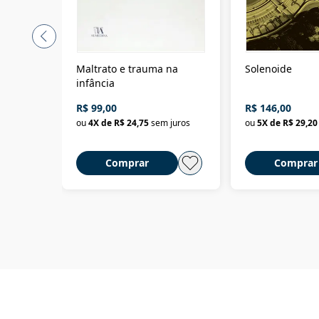
Maltrato e trauma na
Solenoide
infância
R$ 99,00
R$ 146,00
ou
4
X de
R$ 24,75
sem juros
ou
5
X de
R$ 29,20
Comprar
Comprar