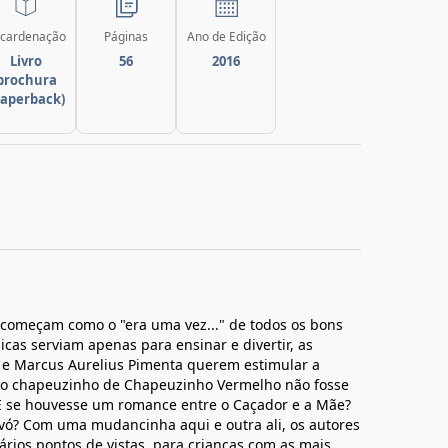
cardenação
Páginas
Ano de Edição
Livro
56
2016
brochura
paperback)
 começam como o "era uma vez..." de todos os bons
icas serviam apenas para ensinar e divertir, as
ro e Marcus Aurelius Pimenta querem estimular a
e o chapeuzinho de Chapeuzinho Vermelho não fosse
 E se houvesse um romance entre o Caçador e a Mãe?
Avó? Com uma mudancinha aqui e outra ali, os autores
rios pontos de vistas, para crianças com as mais