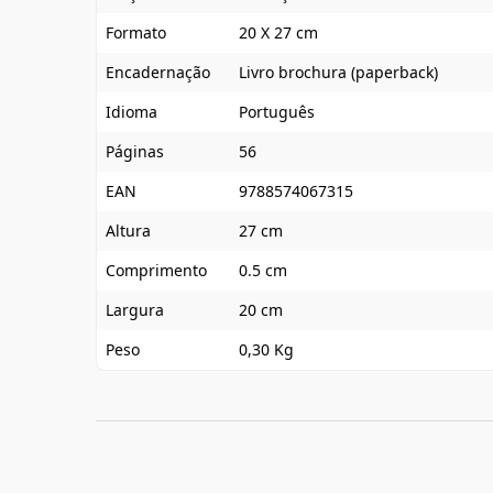
Formato
20 X 27 cm
Encadernação
Livro brochura (paperback)
Idioma
Português
Páginas
56
EAN
9788574067315
Altura
27 cm
Comprimento
0.5 cm
Largura
20 cm
Peso
0,30 Kg