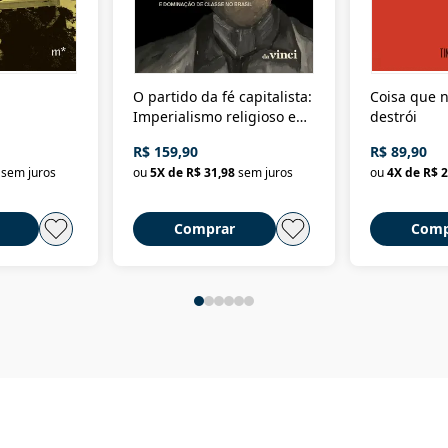
O partido da fé capitalista:
Coisa que n
Imperialismo religioso e
destrói
dominação de classe no
R$ 159,90
R$ 89,90
Brasil
sem juros
ou
5
X de
R$ 31,98
sem juros
ou
4
X de
R$ 2
Comprar
Comp