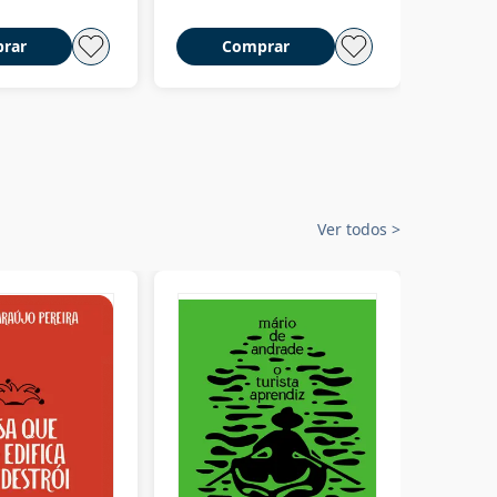
rar
Comprar
C
Ver todos
>