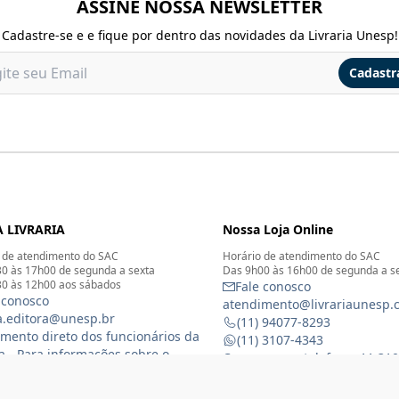
ASSINE NOSSA NEWSLETTER
Cadastre-se e e fique por dentro das novidades da Livraria Unesp!
Cadastr
 LIVRARIA
Nossa Loja Online
 de atendimento do SAC
Horário de atendimento do SAC
0 às 17h00 de segunda a sexta
Das 9h00 às 16h00 de segunda a s
0 às 12h00 aos sábados
Fale conosco
 conosco
atendimento@livrariaunesp.
ia.editora@unesp.br
(11) 94077-8293
mento direto dos funcionários da
(11) 3107-4343
ia - Para informações sobre o
Compras por telefone: 11 31
namento da Livraria física
 3116-1588