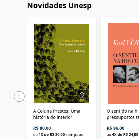
Novidades Unesp
A Coluna Prestes: Uma
O sentido na hi
história do interior
pressupostos t
da filosofia da 
R$ 80,00
R$ 96,00
ou
4
X de
R$ 20,00
sem juros
ou
4
X de
R$ 24,00