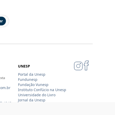
ar
UNESP
Portal da Unesp
exta
Fundunesp
Fundação Vunesp
com.br
Instituto Confúcio na Unesp
Universidade do Livro
Jornal da Unesp
07-4343
Loja Oficial Sempre Unesp