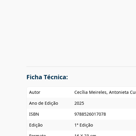
Ficha Técnica:
Autor
Cecília Meireles, Antonieta C
Ano de Edição
2025
ISBN
9788526017078
Edição
1ª Edição
Formato
16 X 23 cm