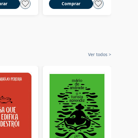
rar
Comprar
C
Ver todos
>