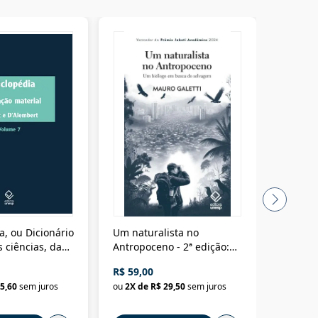
a, ou Dicionário
Um naturalista no
A vora
 ciências, das
Antropoceno - 2ª edição:
fícios - Vol. 7:
Um biólogo em busca do
R$ 59,00
R$ 58,0
material
selvagem
5,60
sem juros
ou
2
X de
R$ 29,50
sem juros
ou
2
X d