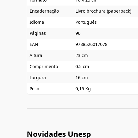
Encadernação
Livro brochura (paperback)
Idioma
Português
Páginas
96
EAN
9788526017078
Altura
23 cm
Comprimento
0.5 cm
Largura
16 cm
Peso
0,15 Kg
Novidades Unesp