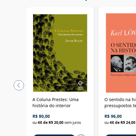
A Coluna Prestes: Uma
O sentido na hi
história do interior
pressupostos t
da filosofia da 
R$ 80,00
R$ 96,00
ou
4
X de
R$ 20,00
sem juros
ou
4
X de
R$ 24,00