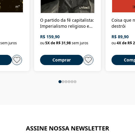
O partido da fé capitalista:
Coisa que n
Imperialismo religioso e
destrói
dominação de classe no
R$ 159,90
R$ 89,90
Brasil
sem juros
ou
5
X de
R$ 31,98
sem juros
ou
4
X de
R$ 2
Comprar
Comp
ASSINE NOSSA NEWSLETTER