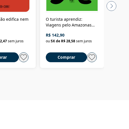
ão edifica nem
O turista aprendiz:
Coloniz
Viagens pelo Amazonas
totalita
até o Peru, pelo Madeira
crimino
R$ 142,90
R$ 69,9
até a Bolívia e por Marajó
2,47
sem juros
ou
5
X de
R$ 28,58
sem juros
ou
3
X d
até dizer chega
rar
Comprar
C