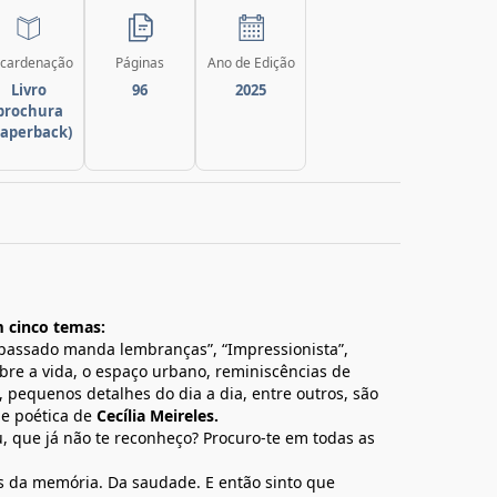
cardenação
Páginas
Ano de Edição
Livro
96
2025
brochura
paperback)
m cinco temas:
“O passado manda lembranças”, “Impressionista”,
obre a vida, o espaço urbano, reminiscências de
 pequenos detalhes do dia a dia, entre outros, são
de poética de
Cecília Meireles.
, que já não te reconheço? Procuro-te em todas as
os da memória. Da saudade. E então sinto que