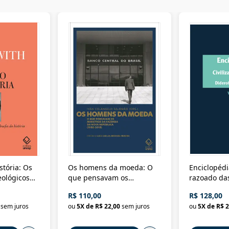
stória: Os
Os homens da moeda: O
Enciclopédi
eológicos
que pensavam os
razoado das
história
ministros da Fazenda da
artes e dos o
R$ 110,00
R$ 128,00
Nova República (1985-
Civilização 
sem juros
ou
5
X de
R$ 22,00
sem juros
ou
5
X de
R$ 2
2018)