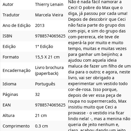
Não é nada fácil namorar a
Autor
Thierry Lenain
Ceci! O pobre do Max que o
diga, já passou por cada uma!
Tradutor
Marcela Vieira
Depois de descobrir que Ceci
não fazia parte do grupo dos
Ano de Edição
2013
com-pipi, e sim do grupo das
ISBN
9788574065625
com-perereca, ele teve de
esperá-la por muito e muito
Edição
1ª Edição
tempo, muitas e muitas vezes
para ganhar um beijinho; a
Formato
15,5 X 21 cm
ajudou com aquela ideia
maluca de fazer um filho de um
Livro brochura
Encadernação
dia para o outro; e agora, neste
(paperback)
livro, vai ser obrigado a
experimentar um vestido todo
Idioma
Português
cor-de-rosa. Isso porque,
Páginas
32
depois de ver essa peça de
roupa no supermercado, Max
EAN
9788574065625
insistiu muito que Ceci a
provasse - o vestido iria ficar
Altura
21 cm
lindo nela! -, mas a menina não
queria de jeito nenhum e,
Comprimento
0.3 cm
claro, acabou dando um jeito